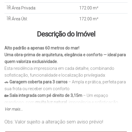
Área Privada:
172
.00
m²
Área Útil:
172
.00
m²
Descrição do Imóvel
Alto padrão a apenas 60 metros do mar!
Uma obra-prima de arquitetura, elegância e conforto — ideal para
quem valoriza exclusividade.
Esta residência impressiona em cada detalhe, combinando
sofisticação, funcionalidade e localização privilegiada:
🚗
Garagem coberta para 3 carros
– Ampla e prática, perfeita para
sua frota ou receber com conforto
🏡
Sala integrada com pé direito de 3,15m
– Um espaço
grandioso, com
muita luz natural
, imponência e sofisticação
✨
Ver mais...
Escada em balanço no centro da sala
– Um verdadeiro destaque
arquitetônico, que transforma o ambiente em uma experiência
Obs: Valor sujeito a alteração sem aviso prévio!
visual
🛋️
Lavabo elegante + cozinha integrada à sala de almoço
–