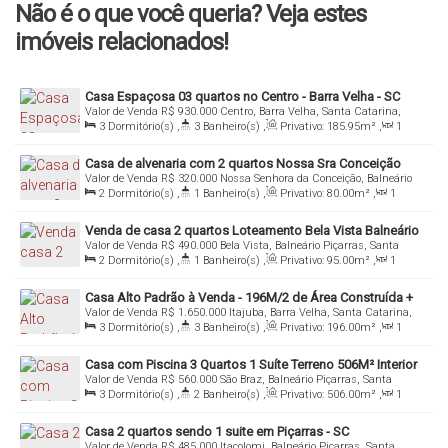
✅ Ideal para quem busca morar bem ou investir com segurança e
Não é o que você queria? Veja estes
retorno.
imóveis relacionados!
💬 Entre em contato agora mesmo e agende uma visita.
Essa oportunidade é única. O imóvel dos seus sonhos ou o
investimento perfeito pode ser seu!
Casa Espaçosa 03 quartos no Centro - Barra Velha - SC
Valor de Venda
R$
930.000
Centro, Barra Velha, Santa Catarina,
Brasil
3
Dormitório(s)
,
3
Banheiro(s)
,
Privativo:
185
.95
m²
,
1
Sala(s)
,
1
Suíte(s)
,
Total:
357
.00
m²
,
4
Vaga(s)
,
Útil:
185
.95
m²
Casa de alvenaria com 2 quartos Nossa Sra Conceição
Valor de Venda
R$
320.000
Nossa Senhora da Conceição, Balneário
Baln Piçarras
Piçarras, Santa Catarina, Brasil
2
Dormitório(s)
,
1
Banheiro(s)
,
Privativo:
80
.00
m²
,
1
Sala(s)
,
Total:
252
.00
m²
,
1
Vaga(s)
,
4m
Distância do Mar
,
Útil:
252
.00
m²
,
Terreno:
252
.00
m²
,
Fundos:
17
.00
m
,
Frente:
Venda de casa 2 quartos Loteamento Bela Vista Balneário
17
.00
m
,
Lado Direito:
15
.00
m
,
Lado Esquerdo:
15
.00
m
Valor de Venda
R$
490.000
Bela Vista, Balneário Piçarras, Santa
Piçarras
Catarina, Brasil
2
Dormitório(s)
,
1
Banheiro(s)
,
Privativo:
95
.00
m²
,
1
Sala(s)
,
Total:
300
.00
m²
,
2
Vaga(s)
,
2000m
Distância do Mar
,
Útil:
95
.00
m²
,
Terreno:
300
.00
m²
,
Fundos:
20
.00
m
,
Casa Alto Padrão à Venda - 196M/2 de Área Construída +
Frente:
20
.00
m
,
Lado Direito:
15
.00
m
,
Lado Esquerdo:
15
.00
m
Valor de Venda
R$
1.650.000
Itajuba, Barra Velha, Santa Catarina,
Área de Edícula
Brasil
3
Dormitório(s)
,
3
Banheiro(s)
,
Privativo:
196
.00
m²
,
1
Sala(s)
,
1
Suíte(s)
,
Total:
196
.00
m²
,
4
Vaga(s)
,
Útil:
196
.00
m²
Casa com Piscina 3 Quartos 1 Suíte Terreno 506M² Interior
Valor de Venda
R$
560.000
São Braz, Balneário Piçarras, Santa
de Baln Piçarras Sc
Catarina, Brasil
3
Dormitório(s)
,
2
Banheiro(s)
,
Privativo:
506
.00
m²
,
1
Sala(s)
,
1 ~ 2
Suíte(s)
,
Total:
506
.00
m²
,
3
Vaga(s)
,
9000m
Distância do Mar
,
Útil:
350
.00
m²
,
Terreno:
506
.00
m²
,
Casa 2 quartos sendo 1 suite em Piçarras - SC
Fundos:
18
.00
m
,
Frente:
18
.00
m
,
Lado Direito:
28
.00
m
,
Lado
Valor de Venda
R$
485.000
Itacolomi, Balneário Piçarras, Santa