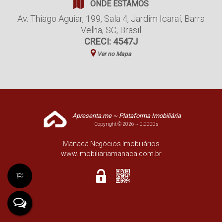
ONDE ESTAMOS
Av. Thiago Aguiar
,
199
,
Sala 4
,
Jardim Icaraí
,
Barra
Velha
,
SC
,
Brasil
CRECI: 4547J
Ver no Mapa
Apresenta.me ~ Plataforma Imobiliária
Copyright © 2026 ~ 0.0000s
Manacá Negócios Imobiliários
www.imobiliariamanaca.com.br