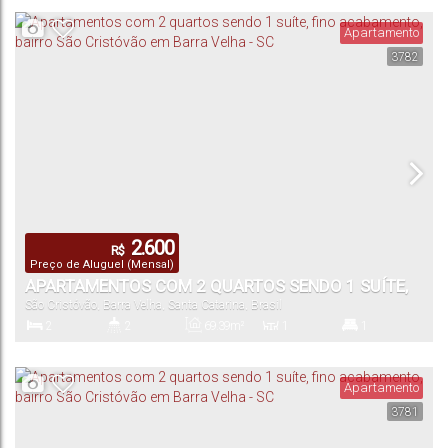
Apartamento
3782
1
52
.00
m²
Vaga(s)
Útil:
2.600
R$
Preço de Aluguel (Mensal)
APARTAMENTOS COM 2 QUARTOS SENDO 1 SUÍTE,
São Cristóvão
,
Barra Velha
,
Santa Catarina
,
Brasil
FINO ACABAMENTO, BAIRRO SÃO CRISTÓVÃO EM
2
2
69
.39
m²
1
1
BARRA VELHA - SC
Dormitório(s)
Banheiro(s)
Privativo:
Sala(s)
Suíte(s)
Apartamento
3781
69
.39
m²
1
69
.39
m²
Total:
Vaga(s)
Útil: