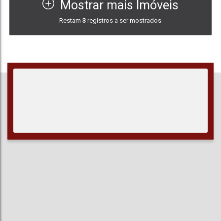
Mostrar mais Imóveis
1
116
.00
m²
Restam
3
registros a ser mostrados
Vaga(s)
Útil: