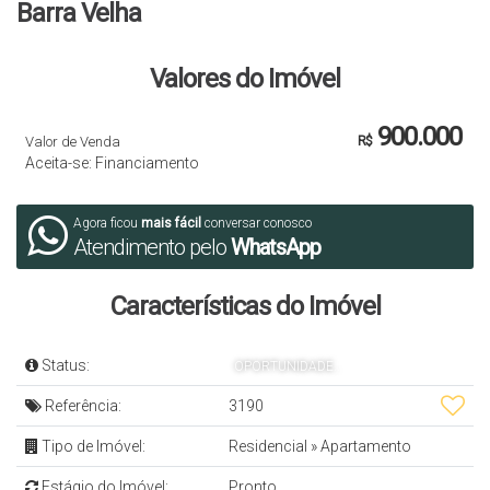
Barra Velha
Valores do Imóvel
900.000
Valor de Venda
R$
Aceita-se: Financiamento
Agora ficou
mais fácil
conversar conosco
Atendimento pelo
WhatsApp
Características do Imóvel
Status:
OPORTUNIDADE..
Referência:
3190
Tipo de Imóvel:
Residencial
»
Apartamento
Estágio do Imóvel:
Pronto