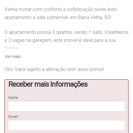
Venha morar com conforto e sofisticação neste lindo
apartamento e sala comercial em Barra Velha, SC!
O apartamento possui 3 quartos, sendo 1 suíte, 3 banheiros
e 3 vagas na garagem, este imóvel é ideal para a sua
família.
Ver mais...
Com uma área total de 284m² e uma área privada de
Obs: Valor sujeito a alteração sem aviso prévio!
123m², este apartamento é decorado com bom gosto e
conta com todo o conforto que você merece.
Receber mais Informações
Além disso, possui uma sala ampla para reunir os amigos e
Nome:
familiares.
Não perca essa oportunidade única de viver em um lugar
Email:
tranquilo e com toda a comodidade que você procura.
Entre em contato conosco e agende uma visita!