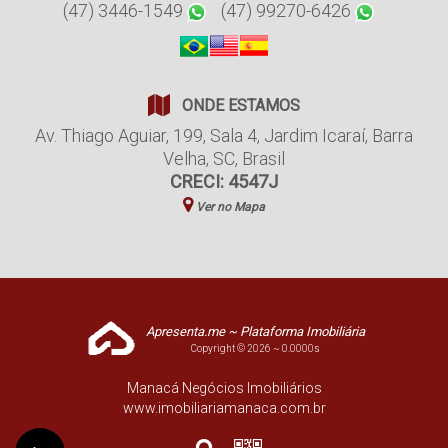
(47) 3446-1549
(47) 99270-6426
ONDE ESTAMOS
Av. Thiago Aguiar
,
199
,
Sala 4
,
Jardim Icaraí
,
Barra
Velha
,
SC
,
Brasil
CRECI: 4547J
Ver no Mapa
Apresenta.me ~ Plataforma Imobiliária
Copyright © 2026 ~ 0.0000s
Manacá Negócios Imobiliários
www.imobiliariamanaca.com.br