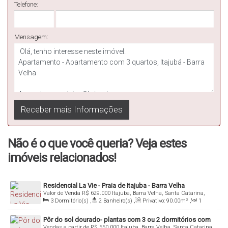
Telefone:
Casa comercial Nova foi entregue em novembro!
Mensagem:
Não é o que você queria? Veja estes
imóveis relacionados!
Residencial La Vie - Praia de Itajuba - Barra Velha
Valor de Venda
R$
629.000
Itajuba, Barra Velha, Santa Catarina,
Brasil
3
Dormitório(s)
,
2
Banheiro(s)
,
Privativo:
90
.00
m²
,
1
Sala(s)
,
1
Suíte(s)
,
Total:
90
.00
m²
,
2
Vaga(s)
,
Útil:
90
.00
m²
Pôr do sol dourado- plantas com 3 ou 2 dormitórios com
Vendas a partir de
R$
550.000
Itajuba, Barra Velha, Santa Catarina,