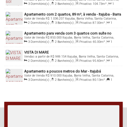
suíte em Itajubá
Brasil
3
Dormitório(s)
,
2
Banheiro(s)
,
Privativo:
104
.73
m²
,
1
Sala(s)
,
1
Suíte(s)
,
Total:
123
.77
m²
,
2
Vaga(s)
,
Útil:
104
.73
~ 118
.68
m²
Apartamento com 2 quartos, 89 m², à venda - Itajuba - Barra
Valor de Venda
R$
1.036.207
Itajuba, Barra Velha, Santa Catarina,
Velha/SC
Brasil
2
Dormitório(s)
,
3
Banheiro(s)
,
Privativo:
87
.00
m²
,
1
Sala(s)
,
2
Suíte(s)
,
Total:
87
.00
m²
,
2
Vaga(s)
,
Útil:
87
.00
m²
Apartamento para venda com 3 quartos com suíte no
Valor de Venda
R$
850.000
Itajuba, Barra Velha, Santa Catarina,
bairro Itajuba em Barra Velha - SC
Brasil
3
Dormitório(s)
,
2
Banheiro(s)
,
Privativo:
65
.00
m²
,
1
Sala(s)
,
1
Suíte(s)
,
Total:
86
.00
m²
,
1
Vaga(s)
,
Útil:
65
.00
m²
VISTA DI MARE
Vendas a partir de
R$
969.154
Itajuba, Barra Velha, Santa Catarina,
Brasil
2
Dormitório(s)
,
2
Banheiro(s)
,
Privativo:
95
.60
m²
,
1
Sala(s)
,
1
Suíte(s)
,
Total:
95
.60
m²
,
2
Vaga(s)
,
Útil:
95
.60
m²
Apartamento a poucos metros do Mar - Itajubá
Valor de Venda
R$
910.000
Itajuba, Barra Velha, Santa Catarina,
Brasil
3
Dormitório(s)
,
2
Banheiro(s)
,
Privativo:
80
.13
m²
,
1
Suíte(s)
,
Total:
124
.89
m²
,
2
Vaga(s)
,
Útil:
80
.13
m²