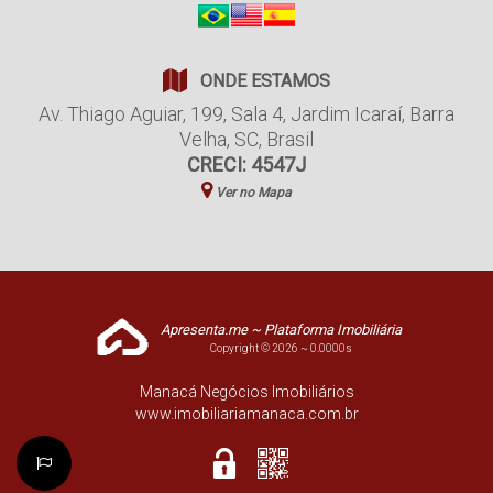
ONDE ESTAMOS
Av. Thiago Aguiar
,
199
,
Sala 4
,
Jardim Icaraí
,
Barra
Velha
,
SC
,
Brasil
CRECI: 4547J
Ver no Mapa
Apresenta.me ~ Plataforma Imobiliária
Copyright © 2026 ~ 0.0000s
Manacá Negócios Imobiliários
www.imobiliariamanaca.com.br