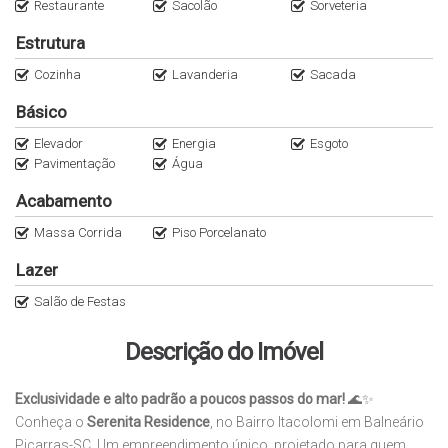
Restaurante
Sacolão
Sorveteria
Estrutura
Cozinha
Lavanderia
Sacada
Básico
Elevador
Energia
Esgoto
Pavimentação
Água
Acabamento
Massa Corrida
Piso Porcelanato
Lazer
Salão de Festas
Descrição do Imóvel
Exclusividade e alto padrão a poucos passos do mar!
🌊✨
Conheça o
Serenita Residence
, no Bairro Itacolomi em Balneário
Piçarras-SC. Um empreendimento único, projetado para quem