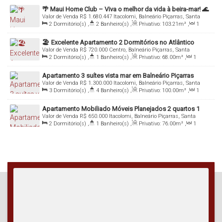
77
.30
m²
🌴 Maui Home Club – Viva o melhor da vida à beira-mar! 🌊
Valor de Venda
R$
1.680.447
Itacolomi, Balneário Piçarras, Santa
Catarina, Brasil
2
Dormitório(s)
,
2
Banheiro(s)
,
Privativo:
103
.21
m²
,
1
Sala(s)
,
1
Suíte(s)
,
Total:
178
.22
m²
,
1
Vaga(s)
,
Útil:
103
.21
m²
🏖️ Excelente Apartamento 2 Dormitórios no Atlântico
Valor de Venda
R$
720.000
Centro, Balneário Piçarras, Santa
Beach Club – Próximo ao Mar, Balneário Piçarras/SC
Catarina, Brasil
2
Dormitório(s)
,
1
Banheiro(s)
,
Privativo:
68
.00
m²
,
1
Sala(s)
,
Total:
68
.00
m²
,
1
Vaga(s)
,
Útil:
68
.00
m²
Apartamento 3 suítes vista mar em Balneário Piçarras
Valor de Venda
R$
1.300.000
Itacolomi, Balneário Piçarras, Santa
Catarina, Brasil
3
Dormitório(s)
,
4
Banheiro(s)
,
Privativo:
100
.00
m²
,
1
Sala(s)
,
3
Suíte(s)
,
Total:
100
.00
m²
,
1
Vaga(s)
,
80m
Distância do Mar
,
Útil:
100
.00
m²
,
Terreno:
100
.00
m²
,
Apartamento Mobiliado Móveis Planejados 2 quartos 1
Fundos:
10
.00
m
,
Frente:
10
.00
m
,
Lado Direito:
10
.00
m
,
Lado
Valor de Venda
R$
650.000
Itacolomi, Balneário Piçarras, Santa
suíte Balneário Piçarras
Esquerdo:
10
.00
m
Catarina, Brasil
2
Dormitório(s)
,
1
Banheiro(s)
,
Privativo:
76
.00
m²
,
1
Sala(s)
,
1
Suíte(s)
,
Total:
76
.00
m²
,
1
Vaga(s)
,
180m
Distância do Mar
,
Útil:
76
.00
m²
,
Terreno:
76
.00
m²