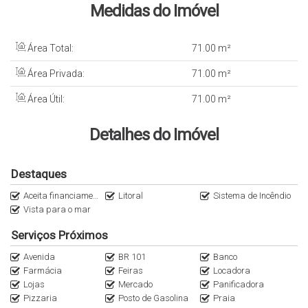
Medidas do Imóvel
Área Total:
71
.00
m²
Área Privada:
71
.00
m²
Área Útil:
71
.00
m²
Detalhes do Imóvel
Destaques
Aceita financiamento MCMV
Litoral
Sistema de Incêndio
Vista para o mar
Serviços Próximos
Avenida
BR 101
Banco
Farmácia
Feiras
Locadora
Lojas
Mercado
Panificadora
Pizzaria
Posto de Gasolina
Praia