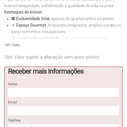
busca tranquilidade, sofisticação e qualidade de vida na praia.
Destaques do imóvel:
🏢
Exclusividade total:
Apenas 06 apartamentos no prédio.
🍷
Espaço Gourmet:
Ambientes integrados, amplos e práticos
para momentos inesquecíveis.
🏖️
Localização privilegiada:
A poucos passos da praia.
Ver mais...
✨
Acabamento impecável:
Pensado em cada detalhe para
morar ou investir.
Obs: Valor sujeito a alteração sem aviso prévio!
🗝️
A oportunidade perfeita para morar com conforto ou garantir um
excelente investimento no litoral!
Receber mais Informações
🗓️
Previsão de entrega:
Junho/2026
📲 Entre em contato e garanta a sua unidade!
(Imagens meramente ilustrativas)
Nome:
Email:
Telefone: