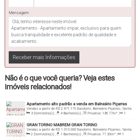
Mensagem:
Não é o que você queria? Veja estes
imóveis relacionados!
Apartamento alto padrão a venda em Balneário Piçarras
Vendas a partir de
R$
2.471.175
Itacolomi, Balneário Piçarras, Santa
Catarina, Brasil
3
Dormitório(s)
,
4
Banheiro(s)
,
Privativo:
138
.77
m²
,
1
Sala(s)
,
3
Suíte(s)
,
Total:
138
.77
m²
,
2
Vaga(s)
,
Útil:
138
.77
m²
GRAN TORINO MABREM GRAN TORINO
Vendas a partir de
R$
1.013.000
Itacolomi, Balneário Piçarras, Santa
Catarina, Brasil
2
Dormitório(s)
,
1
Banheiro(s)
,
Privativo:
77
.30
m²
,
1
Sala(s)
,
1
Suíte(s)
,
Total:
77
.30
m²
,
2
Vaga(s)
,
Útil: