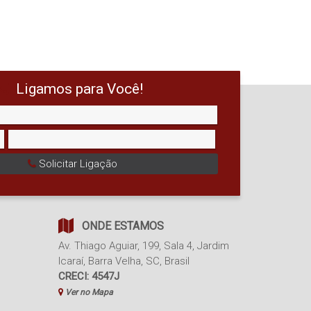
Ligamos para Você!
Solicitar Ligação
ONDE ESTAMOS
Av. Thiago Aguiar
,
199
,
Sala 4
,
Jardim
Icaraí
,
Barra Velha
,
SC
,
Brasil
CRECI: 4547J
Ver no Mapa