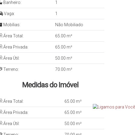
Banheiro:
1
Vaga:
1
Mobílias:
Não Mobiliado
Área Total:
65.00 m²
Área Privada:
65.00 m²
Área Útil:
50.00 m²
Terreno:
70.00 m²
Medidas do Imóvel
Área Total:
65
.00
m²
Área Privada:
65
.00
m²
Área Útil:
50
.00
m²
Terreno:
70
.00
m²