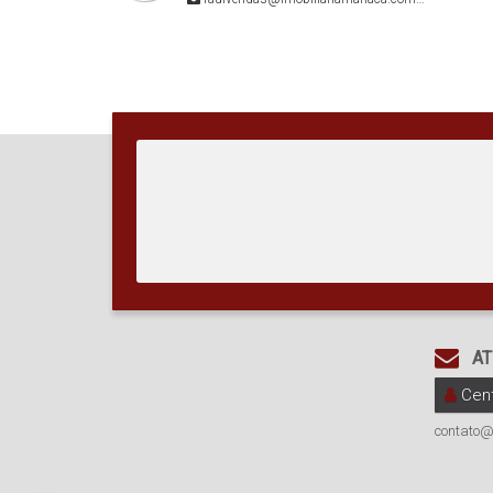
AT
Cent
contato@