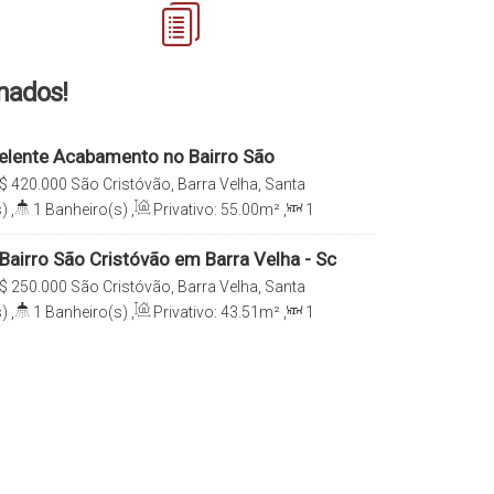
onados!
lente Acabamento no Bairro São
arra Velha/SC
$
420.000
São Cristóvão, Barra Velha, Santa
)
,
1
Banheiro(s)
,
Privativo:
55
.00
m²
,
1
55
.00
m²
,
Útil:
55
.00
m²
Bairro São Cristóvão em Barra Velha - Sc
$
250.000
São Cristóvão, Barra Velha, Santa
)
,
1
Banheiro(s)
,
Privativo:
43
.51
m²
,
1
43
.51
m²
,
Útil:
43
.51
m²