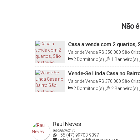
Não é 
Casa a venda com 2 quartos, S
próximo a comércios
Valor de Venda
R$
350.000
São Crist
Catarina, Brasil
2
Dormitório(s)
,
1
Banheiro(s)
,
Sala(s)
,
Total:
57
.68
m²
,
1
Vaga
Vende-Se Linda Casa no Bairr
Valor de Venda
R$
370.000
São Crist
Catarina, Brasil
2
Dormitório(s)
,
2
Banheiro(s)
,
Suíte(s)
,
Total:
180
.00
m²
,
1
Vag
Raul Neves
CRECI
62176
+55 (47) 99703-9397
raulvendas@imobiliariamanaca.com.br