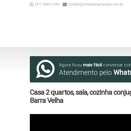
(47) 3446-1549
contato@imobiliariamanaca.com.br
Agora ficou
mais fácil
conversar co
Atendimento pelo
What
Casa 2 quartos, sala, cozinha conju
Barra Velha