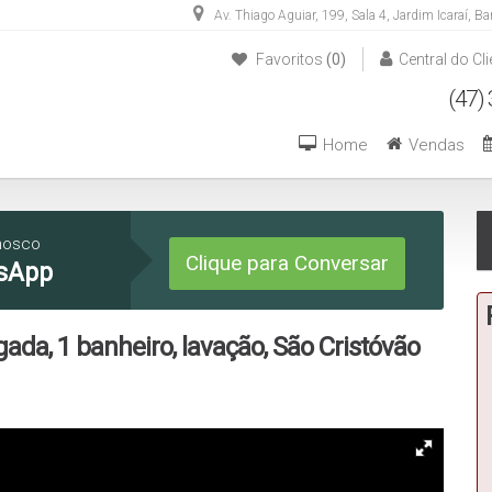
Av. Thiago Aguiar
,
199
,
Sala 4
,
Jardim Icaraí
,
Ba
Favoritos
(0)
Central do Cli
(47) 3446-1549
(47) 99270-6426
Home
Vendas
nosco
Clique para Conversar
sApp
gada, 1 banheiro, lavação, São Cristóvão