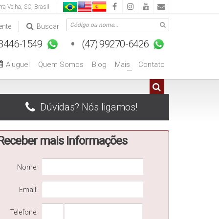
rra Velha
,
SC
,
Brasil
ente
Buscar
Aluguel
Quem Somos
Blog
Mais
Contato
+
Dúvidas? Nós ligamos!
Receber mais Informações
Nome:
Email:
Telefone: