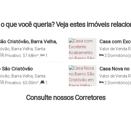
o que você queria? Veja estes imóveis relaci
ão Cristóvão, Barra Velha,
Casa com Exce
Cristóvão – B
óvão, Barra Velha, Santa
Valor de Venda
R
Catarina, Brasil
Privativo:
57
.68
m²
,
1
2
Dormitório(s
(s)
,
Útil:
57
.68
m²
Sala(s)
,
Total:
o São Cristóvão
Casa Nova no 
óvão, Barra Velha, Santa
Valor de Venda
R
Catarina, Brasil
Privativo:
65
.00
m²
,
1
2
Dormitório(s
a(s)
,
Útil:
65
.00
m²
Sala(s)
,
Total:
Consulte nossos Corretores