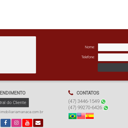
Nome:
Telefone:
ENDIMENTO
CONTATOS
(47) 3446-1549
ral do Cliente
(47) 99270-6426
imobiliariamanaca.com.br