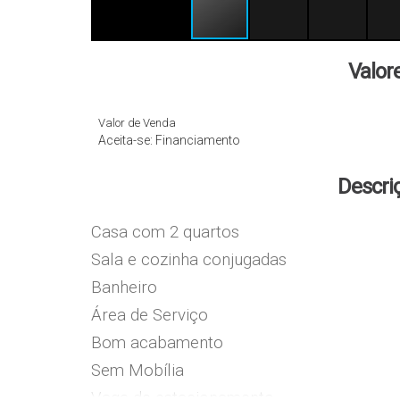
Valor
Valor de Venda
Aceita-se: Financiamento
Descri
Casa com 2 quartos
Sala e cozinha conjugadas
Banheiro
Área de Serviço
Bom acabamento
Sem Mobília
Vaga de estacionamento