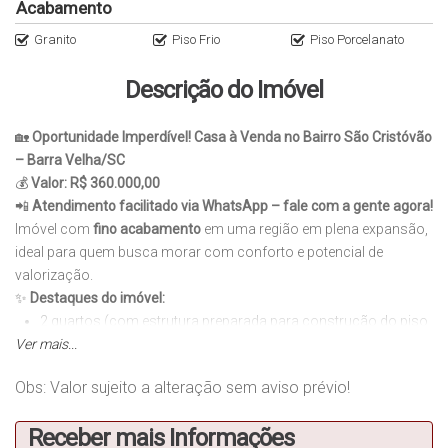
Acabamento
Granito
Piso Frio
Piso Porcelanato
Descrição do Imóvel
🏡
Oportunidade Imperdível! Casa à Venda no Bairro São Cristóvão
– Barra Velha/SC
💰
Valor: R$ 360.000,00
📲
Atendimento facilitado via WhatsApp – fale com a gente agora!
Imóvel com
fino acabamento
em uma região em plena expansão,
ideal para quem busca morar com conforto e potencial de
valorização.
✨
Destaques do imóvel:
2 quartos (com estrutura preparada para construção do piso
Ver mais...
superior)
Casa em fase final de regularização
Obs: Valor sujeito a alteração sem aviso prévio!
Acabamento de alta qualidade com granito e piso porcelanato
Cozinha planejada e copa
Receber mais Informações
Área de serviço funcional