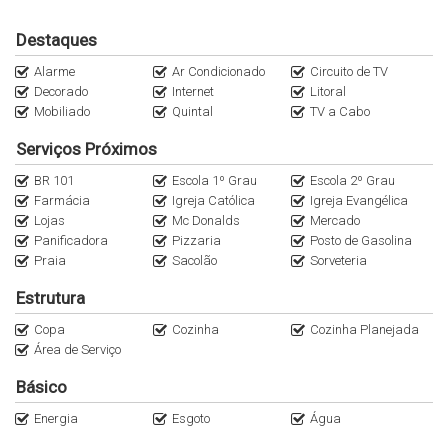
Destaques
Alarme
Ar Condicionado
Circuito de TV
Decorado
Internet
Litoral
Mobiliado
Quintal
TV a Cabo
Serviços Próximos
BR 101
Escola 1º Grau
Escola 2º Grau
Farmácia
Igreja Católica
Igreja Evangélica
Lojas
Mc Donalds
Mercado
Panificadora
Pizzaria
Posto de Gasolina
Praia
Sacolão
Sorveteria
Estrutura
Copa
Cozinha
Cozinha Planejada
Área de Serviço
Básico
Energia
Esgoto
Água