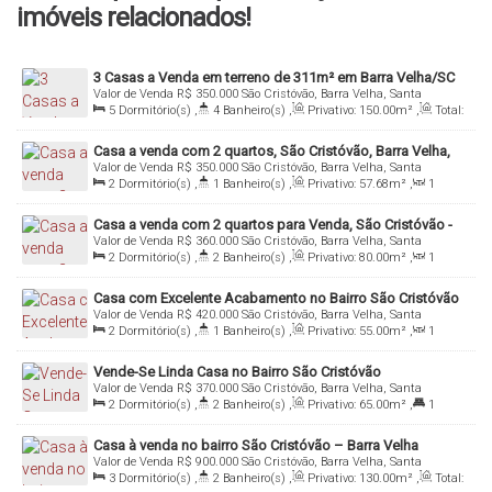
imóveis relacionados!
3 Casas a Venda em terreno de 311m² em Barra Velha/SC
Valor de Venda
R$
350.000
São Cristóvão, Barra Velha, Santa
Catarina, Brasil
5
Dormitório(s)
,
4
Banheiro(s)
,
Privativo:
150
.00
m²
,
Total:
150
.00
m²
,
3
Vaga(s)
,
Útil:
150
.00
m²
,
Terreno:
311
.10
m²
Casa a venda com 2 quartos, São Cristóvão, Barra Velha,
Valor de Venda
R$
350.000
São Cristóvão, Barra Velha, Santa
próximo a comércios
Catarina, Brasil
2
Dormitório(s)
,
1
Banheiro(s)
,
Privativo:
57
.68
m²
,
1
Sala(s)
,
Total:
57
.68
m²
,
1
Vaga(s)
,
Útil:
57
.68
m²
Casa a venda com 2 quartos para Venda, São Cristóvão -
Valor de Venda
R$
360.000
São Cristóvão, Barra Velha, Santa
Barra Velha
Catarina, Brasil
2
Dormitório(s)
,
2
Banheiro(s)
,
Privativo:
80
.00
m²
,
1
Sala(s)
,
1
Suíte(s)
,
Total:
80
.00
m²
,
3 ~ 4
Vaga(s)
,
Útil:
80
.00
m²
,
Terreno:
240
.00
m²
Casa com Excelente Acabamento no Bairro São Cristóvão
Valor de Venda
R$
420.000
São Cristóvão, Barra Velha, Santa
– Barra Velha/SC
Catarina, Brasil
2
Dormitório(s)
,
1
Banheiro(s)
,
Privativo:
55
.00
m²
,
1
Sala(s)
,
Total:
55
.00
m²
,
Útil:
55
.00
m²
Vende-Se Linda Casa no Bairro São Cristóvão
Valor de Venda
R$
370.000
São Cristóvão, Barra Velha, Santa
Catarina, Brasil
2
Dormitório(s)
,
2
Banheiro(s)
,
Privativo:
65
.00
m²
,
1
Suíte(s)
,
Total:
180
.00
m²
,
1
Vaga(s)
,
Útil:
65
.00
m²
Casa à venda no bairro São Cristóvão – Barra Velha
Valor de Venda
R$
900.000
São Cristóvão, Barra Velha, Santa
Catarina, Brasil
3
Dormitório(s)
,
2
Banheiro(s)
,
Privativo:
130
.00
m²
,
Total: