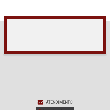
250
.00
m²
,
2
Vaga(s)
,
Útil:
130
.00
m²
ATENDIMENTO