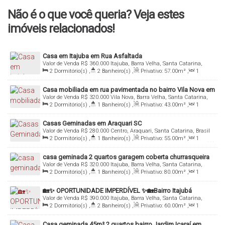
Não é o que você queria? Veja estes
imóveis relacionados!
Casa em Itajuba em Rua Asfaltada
Valor de Venda
R$
360.000
Itajuba, Barra Velha, Santa Catarina,
Brasil
2
Dormitório(s)
,
2
Banheiro(s)
,
Privativo:
57
.00
m²
,
1
Sala(s)
,
1
Suíte(s)
,
Total:
141
.00
m²
,
1
Vaga(s)
,
Útil:
57
.00
m²
Casa mobiliada em rua pavimentada no bairro Vila Nova em
Valor de Venda
R$
320.000
Vila Nova, Barra Velha, Santa Catarina,
Barra Velha - SC
Brasil
2
Dormitório(s)
,
1
Banheiro(s)
,
Privativo:
43
.00
m²
,
1
Sala(s)
,
Total:
300
.00
m²
,
3
Vaga(s)
,
Útil:
132
.50
m²
Casas Geminadas em Araquari SC
Valor de Venda
R$
280.000
Centro, Araquari, Santa Catarina, Brasil
2
Dormitório(s)
,
1
Banheiro(s)
,
Privativo:
55
.00
m²
,
1
Sala(s)
,
Total:
55
.00
m²
,
Útil:
55
.00
m²
,
Terreno:
240
.00
m²
,
Fundos:
10
.00
m
,
Frente:
10
.00
m
,
Lado Direito:
24
.00
m
,
Lado
casa geminada 2 quartos garagem coberta churrasqueira
Esquerdo:
24
.00
m
Valor de Venda
R$
320.000
Itajuba, Barra Velha, Santa Catarina,
Itajuba
Brasil
2
Dormitório(s)
,
1
Banheiro(s)
,
Privativo:
80
.00
m²
,
1
Sala(s)
,
Total:
80
.00
m²
,
1
Vaga(s)
,
1500m
Distância do Mar
,
Útil:
45
.00
m²
,
Terreno:
80
.00
m²
🏡✨ OPORTUNIDADE IMPERDÍVEL ✨🏡Bairro Itajubá
Valor de Venda
R$
390.000
Itajuba, Barra Velha, Santa Catarina,
Brasil
2
Dormitório(s)
,
2
Banheiro(s)
,
Privativo:
60
.00
m²
,
1
Sala(s)
,
1 ~ 2
Suíte(s)
,
Total:
60
.00
m²
,
Útil:
60
.00
m²
Casa geminada 45m² 2 quartos bairro Jardim Icaraí em