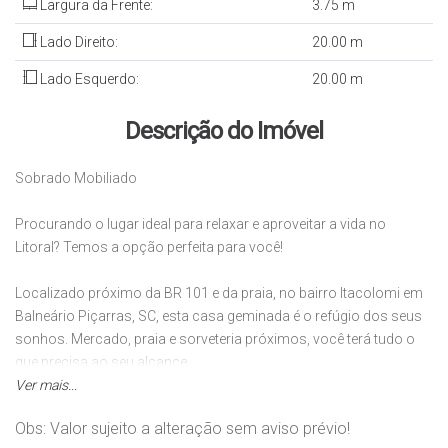
Largura da Frente:
3
.75
m
Lado Direito:
20
.00
m
Lado Esquerdo:
20
.00
m
Descrição do Imóvel
Sobrado Mobiliado
Procurando o lugar ideal para relaxar e aproveitar a vida no
Litoral? Temos a opção perfeita para você!
Localizado próximo da BR 101 e da praia, no bairro Itacolomi em
Balneário Piçarras, SC, esta casa geminada é o refúgio dos seus
sonhos. Mercado, praia e sorveteria próximos, você terá tudo o
que precisa ao seu alcance.
Ver mais...
Com 2 quartos, 1 banheiro, cozinha, lavanderia 1 garagem e uma
Obs: Valor sujeito a alteração sem aviso prévio!
sala aconchegante, este imóvel está disponível por apenas R$