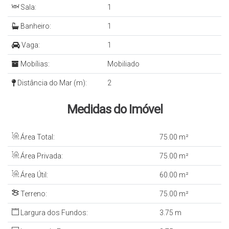
Sala:
1
Banheiro:
1
Vaga:
1
Mobílias:
Mobiliado
Distância do Mar (m):
2
Medidas do Imóvel
Área Total:
75
.00
m²
Área Privada:
75
.00
m²
Área Útil:
60
.00
m²
Terreno:
75
.00
m²
Largura dos Fundos:
3
.75
m