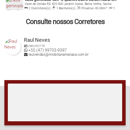
Valor de Venda
R$
420.000
Jardim Icaraí, Barra Velha, Santa
Barra Velha - SC
Catarina, Brasil
2
Dormitório(s)
,
1
Banheiro(s)
,
Privativo:
45
.00
m²
,
1
Sala(s)
,
Total:
45
.00
m²
,
1
Vaga(s)
,
Útil:
45
.00
m²
Consulte nossos Corretores
Raul Neves
CRECI
62176
+55 (47) 99703-9397
raulvendas@imobiliariamanaca.com.br