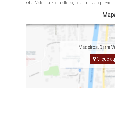
Galinheiro
Obs: Valor sujeito a alteração sem aviso prévio!
Estribaria
Lagoa com água corrente
Mapa
Poço artesanal
Espaço ideal para lazer, moradia ou investimento!
📞 Para mais informações e agendamento de visitas:
Relate o código do imóvel:
#1177
Manacá Negócios Imobiliários – CRECI 4547 J
Medeiros
,
Barra V
📍 Avenida Thiago Aguiar, nº 199, sala 04 – Jardim Icar
📱 (47) 3446-1549 – Recepção
Clique aq
📱 (47) 99270-6426 – Vendas