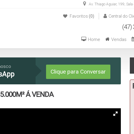
Av. Thiago Aguiar
,
199
,
Sala
Favoritos
(0)
Central do Cli
(47) 3446-1549
(47) 99270-6426
Home
Vendas
nosco
Clique para Conversar
sApp
5.000M² Á VENDA