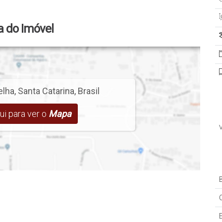
 do Imóvel
elha
,
Santa Catarina
,
Brasil
aí, Barra Velha/SC
ui para ver o
Mapa
B