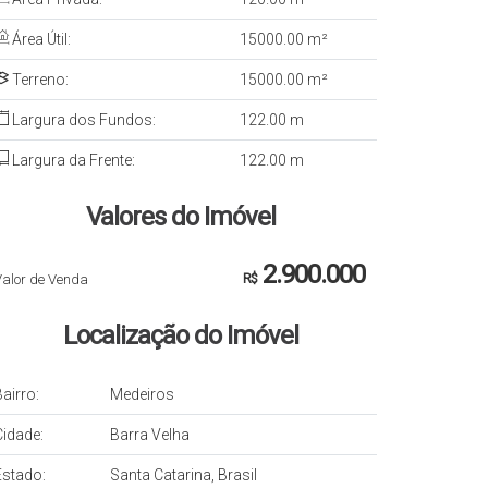
Área Útil:
15000
.00
m²
Terreno:
15000
.00
m²
Largura dos Fundos:
122
.00
m
Largura da Frente:
122
.00
m
Valores do Imóvel
2.900.000
Valor de Venda
R$
Localização do Imóvel
airro:
Medeiros
Cidade:
Barra Velha
Estado:
Santa Catarina, Brasil