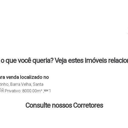
o que você queria? Veja estes imóveis relaci
a venda localizado no
 - SC
inho, Barra Velha, Santa
Privativo:
8000
.00
m²
,
1
ga(s)
,
Útil:
8000
.00
m²
Consulte nossos Corretores