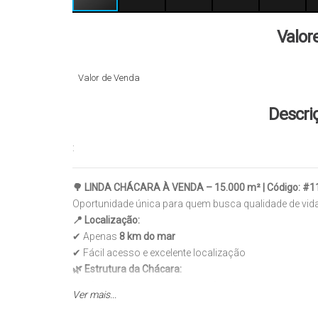
Valor
Valor de Venda
Descri
:
🌳 LINDA CHÁCARA À VENDA – 15.000 m² | Código: #1
Oportunidade única para quem busca qualidade de vid
📍 Localização:
✔ Apenas
8 km do mar
✔ Fácil acesso e excelente localização
🌿 Estrutura da Chácara:
Salão de eventos em pleno funcionamento
Ver mais...
Campo de futebol com traves