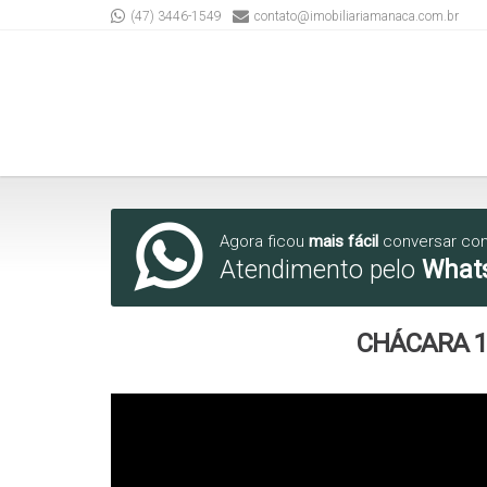
(47) 3446-1549
contato@imobiliariamanaca.com.br
Agora ficou
mais fácil
conversar co
Atendimento pelo
What
CHÁCARA 1