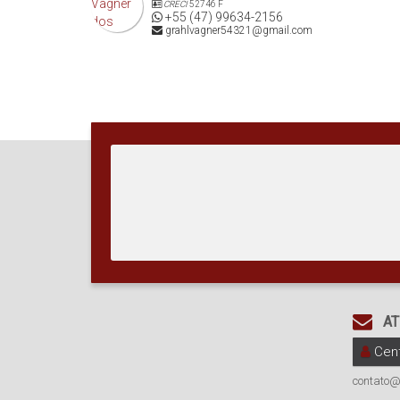
CRECI
52746 F
+55 (47) 99634-2156
grahlvagner54321@gmail.com
AT
Cent
contato@