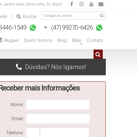
 4
,
Jardim Icaraí
,
Barra Velha
,
SC
,
Brasil
ente
Buscar
Aluguel
Quem Somos
Blog
Mais
Contato
+
Dúvidas? Nós ligamos!
Receber mais Informações
Nome:
Email:
Telefone: