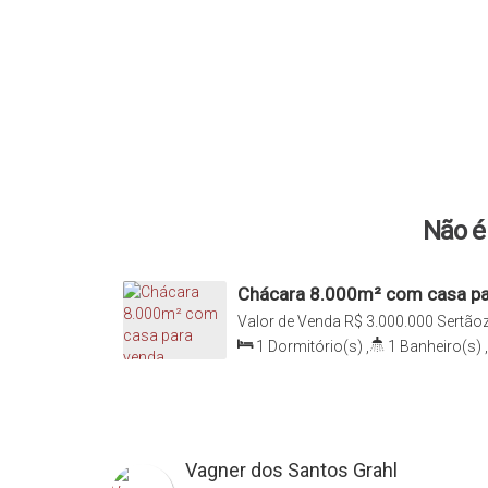
Não é 
Chácara 8.000m² com casa par
bairro Sertãozinho, Barra Velha
Valor de Venda
R$
3.000.000
Sertãoz
Catarina, Brasil
1
Dormitório(s)
,
1
Banheiro(s)
,
Sala(s)
,
Total:
8000
.00
m²
,
1
Va
Vagner dos Santos Grahl