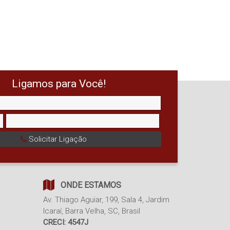
Ligamos para Você!
Solicitar Ligação
ONDE ESTAMOS
Av. Thiago Aguiar
,
199
,
Sala 4
,
Jardim
Icaraí
,
Barra Velha
,
SC
,
Brasil
CRECI: 4547J