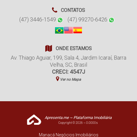
CONTATOS
(47) 3446-1549
(47) 99270-6426
ONDE ESTAMOS
Av. Thiago Aguiar
,
199
,
Sala 4
,
Jardim Icaraí
,
Barra
Velha
,
SC
,
Brasil
CRECI: 4547J
Ver no Mapa
Apresenta.me ~ Plataforma Imobiliária
Copyright © 2026 ~ 0.0000s
Manacá Negócios Imobiliários