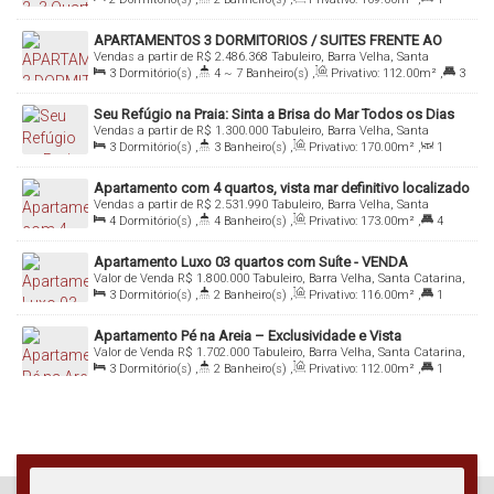
805 e 806 ao 3005 e 3006 - 87,61 m² ( 1S+2D // 1S+1D+H.O //
Suíte(s)
,
Total:
109
.00
m²
,
2
Vaga(s)
,
Útil:
109
.00
m²
2S+ H.O )
APARTAMENTOS 3 DORMITORIOS / SUITES FRENTE AO
O empreendimento oferece uma área de lazer completa!
Vendas a partir de
R$
2.486.368
Tabuleiro, Barra Velha, Santa
MAR PRAIA TABULEIRO - BARRA VELHA SC
Catarina, Brasil
3
Dormitório(s)
,
4 ~ 7
Banheiro(s)
,
Privativo:
112
.00
m²
,
3
São diversas opções para curtir o ano inteiro com a família e
Suíte(s)
,
Total:
112
.00
m²
,
Útil:
112
.00
m²
amigos, como piscinas adulto e infantil, espaço fitness, sala de
Seu Refúgio na Praia: Sinta a Brisa do Mar Todos os Dias
Vendas a partir de
R$
1.300.000
Tabuleiro, Barra Velha, Santa
jogos, salão de festas, bar seco, spa frente mar, praça do fogo e
Catarina, Brasil
3
Dormitório(s)
,
3
Banheiro(s)
,
Privativo:
170
.00
m²
,
1
diversas outras opções!
Sala(s)
,
3
Suíte(s)
,
Total:
120
.00
m²
,
1
Vaga(s)
,
Útil:
120
.00
m²
Apartamento com 4 quartos, vista mar definitivo localizado
Vendas a partir de
R$
2.531.990
Tabuleiro, Barra Velha, Santa
no bairro tabuleiro em Barra Velha - SC
Localização
Catarina, Brasil
4
Dormitório(s)
,
4
Banheiro(s)
,
Privativo:
173
.00
m²
,
4
Suíte(s)
,
Total:
173
.00
m²
,
2
Vaga(s)
,
Útil:
173
.00
m²
Localizado em Barra Velha, na Praia do Tabuleiro, o
Apartamento Luxo 03 quartos com Suíte - VENDA
empreendimento conta com uma localização privilegiada.
Valor de Venda
R$
1.800.000
Tabuleiro, Barra Velha, Santa Catarina,
Brasil
3
Dormitório(s)
,
2
Banheiro(s)
,
Privativo:
116
.00
m²
,
1
Barra Velha é um dos destinos do litoral norte de Santa Catarina
Suíte(s)
,
Total:
116
.00
m²
,
1
Vaga(s)
,
Útil:
116
.00
m²
mais procurados durante o verão. Atrai turistas de diversas
Apartamento Pé na Areia – Exclusividade e Vista
Valor de Venda
R$
1.702.000
Tabuleiro, Barra Velha, Santa Catarina,
cidades pela beleza de suas praias e boa infraestrutura para
Permanente para o Mar | Bairro Tabuleiro
Brasil
3
Dormitório(s)
,
2
Banheiro(s)
,
Privativo:
112
.00
m²
,
1
atender os mais variados públicos.
Suíte(s)
,
Total:
112
.00
m²
,
Útil:
112
.00
m²
Quer saber mais detalhes?
Manacá Negócios Imobiliários - CRECI 4547 J