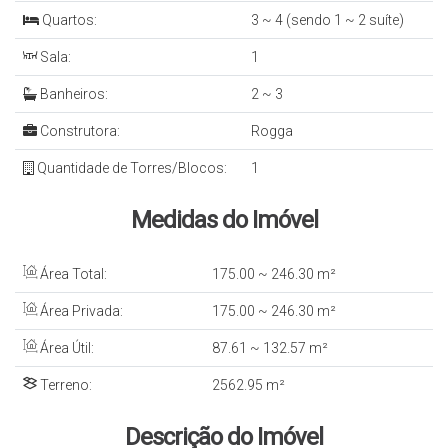
Quartos:
3 ~ 4 (sendo 1 ~ 2 suíte)
Sala:
1
Banheiros:
2 ~ 3
Construtora:
Rogga
Quantidade de Torres/Blocos:
1
Medidas do Imóvel
Área Total:
175
.00
~ 246
.30
m²
Área Privada:
175
.00
~ 246
.30
m²
Área Útil:
87
.61
~ 132
.57
m²
Terreno:
2562
.95
m²
Descrição do Imóvel