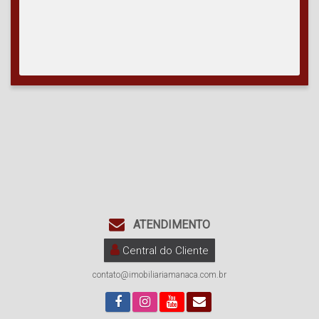
Avenida Thiago Aguiar, nº 199, sala 04, Jardim Icaraí, Barra Velha
– SC
Contatos:
(47) 3446 1549 (Recepção)
(47) 99270 6426 (Vendas)
ATENDIMENTO
Central do Cliente
contato@imobiliariamanaca.com.br