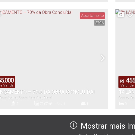
io(s)
Banheiro(s)
Privativo:
Sala(s)
Total:
Dormitório(
Apartamento
3796
56
.36
m²
86
.00
m
Útil:
Total:
5.000
455
R$
de Venda
Valor de
ANÇAMENTO – 70% DA OBRA CONCLUÍDA!
🏗 LA
Barra Velha
,
Santa Catarina
,
Brasil
Centro
,
Ba
2
72
.07
m²
1
1
3
io(s)
Banheiro(s)
Privativo:
Sala(s)
Suíte(s)
Dormitório(
Mostrar mais I
3
m²
1 ~ 2
72
.07
m²
88
.63
m