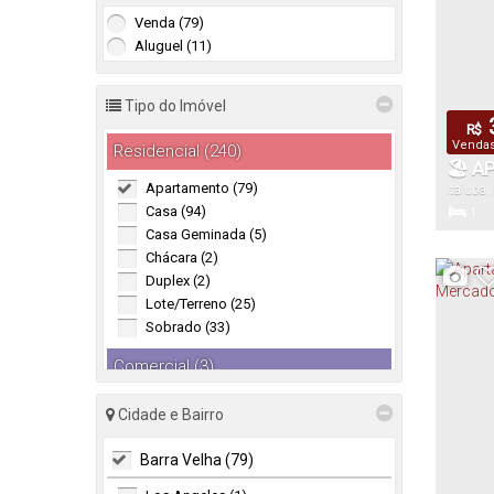
Venda (79)
Aluguel (11)
Tipo do Imóvel
R$
Vendas 
Residencial (240)
🏖️ 
Apartamento (79)
Itajuba
,
PASS
Casa (94)
1
A CO
Casa Geminada (5)
Dormitór
Chácara (2)
Duplex (2)
Lote/Terreno (25)
1
Sobrado (33)
Vaga(s)
Comercial (3)
Terreno (3)
Cidade e Bairro
Industrial (2)
Barra Velha (79)
Galpão (2)