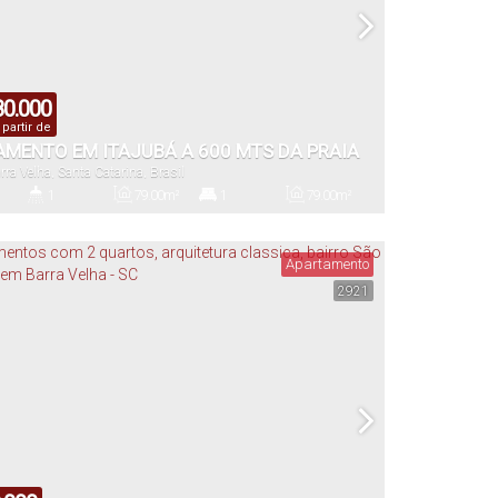
0.000
partir de
AMENTO EM ITAJUBÁ A 600 MTS DA PRAIA
rra Velha
,
Santa Catarina
,
Brasil
1
79
.00
m²
1
79
.00
m²
s)
Banheiro(s)
Privativo:
Suíte(s)
Total:
Apartamento
2921
79
.00
m²
Útil: