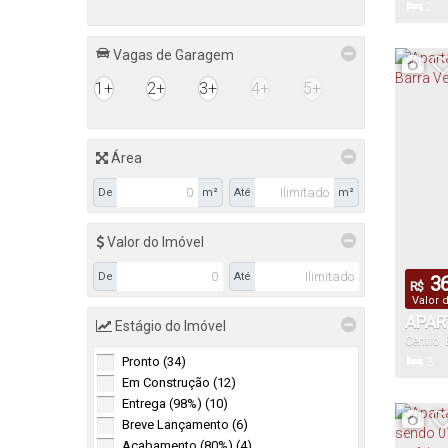
2
Armação (1)
BARR
Dormitór
Praia de Armação do Itapocorý (1)
Vagas de Garagem
1+
2+
3+
4+
5+
1
Vaga(s)
Área
De
m²
Até
m²
Valor do Imóvel
De
Até
36
R$
Valor 
APAR
Estágio do Imóvel
Centro
,
2 VA
Pronto (34)
3
Em Construção (12)
Dormitór
Entrega (98%) (10)
Breve Lançamento (6)
Acabamento (80%) (4)