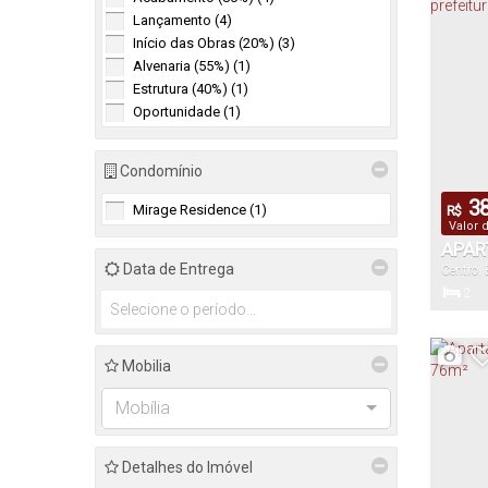
83
.7
Lançamento (4)
Total:
Início das Obras (20%) (3)
Alvenaria (55%) (1)
Estrutura (40%) (1)
6
.50
Oportunidade (1)
Frente:
Condomínio
38
Mirage Residence (1)
R$
Valor 
APAR
Data de Entrega
Centro
,
02 D
2
PRIV
Dormitór
LAGO
Mobilia
69
.5
Mobília
Total:
Detalhes do Imóvel