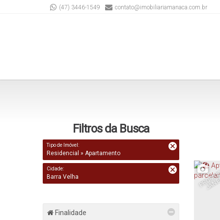
(47) 3446-1549
contato@imobiliariamanaca.com.br
Filtros da Busca
Tipo de Imóvel:
Residencial » Apartamento
E
Cidade:
Barra Velha
Finalidade