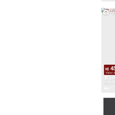
Dormitór
1
Vaga(s)
45
R$
Valor 
🏗 L
Centro
,
3
Dormitór
88
.6