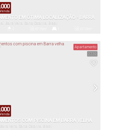
.000
 Venda
AMENTO EM ÓTIMA LOCALIZAÇÃO - BARRA
raí
,
Barra Velha
,
Santa Catarina
,
Brasil
2
67
.15
m²
1
67
.15
m²
s)
Banheiro(s)
Privativo:
Suíte(s)
Total:
S
Apartamento
2739
67
.15
m²
Útil:
.000
 Venda
AMENTOS COM PISCINA EM BARRA VELHA
Barra Velha
,
Santa Catarina
,
Brasil