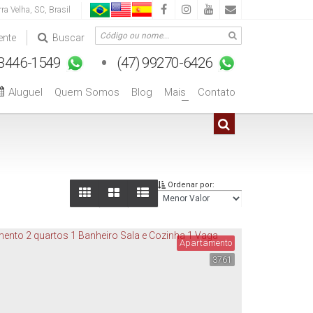
rra Velha
,
SC
,
Brasil
ente
Buscar
Aluguel
Quem Somos
Blog
Mais
Contato
+
Ordenar por:
Apartamento
3761