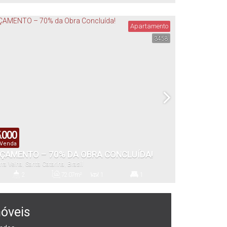
s)
Banheiro(s)
Privativo:
Sala(s)
Suíte(s)
Apartamento
3458
²
1
86
.00
m²
Vaga(s)
Útil:
.000
 Venda
NÇAMENTO – 70% DA OBRA CONCLUÍDA!
rra Velha
,
Santa Catarina
,
Brasil
2
72
.07
m²
1
1
s)
Banheiro(s)
Privativo:
Sala(s)
Suíte(s)
móveis
²
1 ~ 2
72
.07
m²