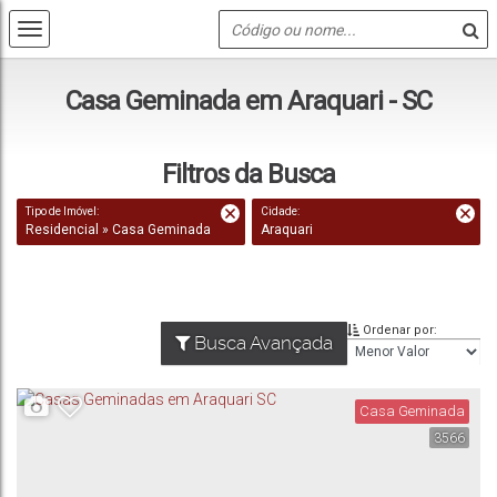
Casa Geminada em Araquari - SC
Filtros da Busca
Tipo de Imóvel:
Cidade:
Residencial » Casa Geminada
Araquari
Ordenar por:
Busca Avançada
Casa Geminada
3566