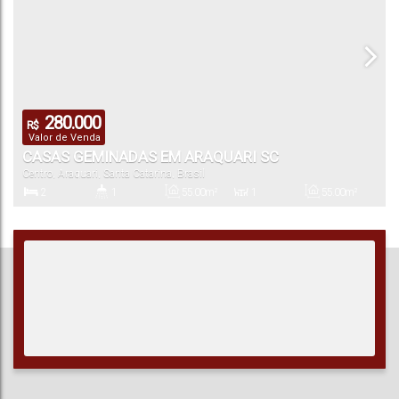
280.000
R$
Valor de Venda
CASAS GEMINADAS EM ARAQUARI SC
Centro
,
Araquari
,
Santa Catarina
,
Brasil
2
1
55
.00
m²
1
55
.00
m²
Dormitório(s)
Banheiro(s)
Privativo:
Sala(s)
Total:
55
.00
m²
240
.00
m²
10
.00
m
10
.00
m
24
.00
m
Útil:
Terreno:
Fundos:
Frente:
Lado Direito:
24
.00
m
Lado Esquerdo: