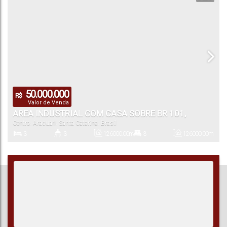
50.000.000
R$
Valor de Venda
AREA INDUSTRIAL COM CASA SOBRE BR 101,
Centro
,
Araquari
,
Santa Catarina
,
Brasil
ARAQUARI
3
3
126000
.00
m²
3
126000
.00
m²
Dormitório(s)
Banheiro(s)
Privativo:
Suíte(s)
Total:
2 ~ 3
126000
.00
m²
Vaga(s)
Útil: