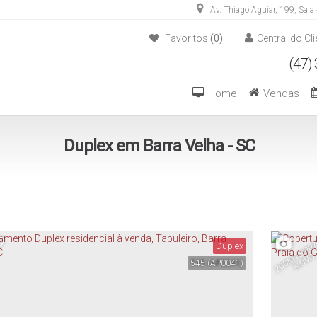
Av. Thiago Aguiar
,
199
,
Sala
Favoritos
(0)
Central do Cli
(47) 3446-1549
(47) 99270-6426
Home
Vendas
Duplex em Barra Velha - SC
A
Duplex
545
(AP0041)