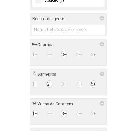
Misto (2)
Tabuleiro (1)
Residencial e Comercial (2)
Busca Inteligente
Rural (1)
Terreno (1)
Quartos
1+
2+
3+
4+
5+
Banheiros
1+
2+
3+
4+
5+
Vagas de Garagem
1+
2+
3+
4+
5+