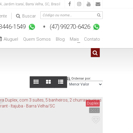
 4
,
Jardim Icaraí
,
Barra Velha
,
SC
,
Brasil
ente
Buscar
Aluguel
Quem Somos
Blog
Mais
Contato
+
Ordenar por:
2
0
0
M
S
P
R
I
A
N
O
V
Duplex
T
O
3657