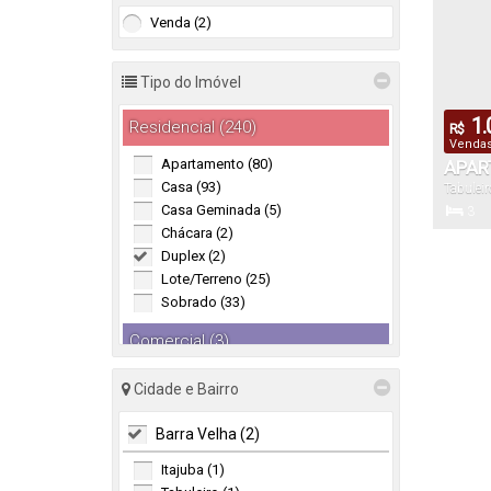
Venda (2)
Tipo do Imóvel
1.
Residencial (240)
R$
Vendas 
Apartamento (80)
APAR
Casa (93)
Tabuleir
TABU
Casa Geminada (5)
3
Chácara (2)
Dormitór
Duplex (2)
Lote/Terreno (25)
Sobrado (33)
110
Total:
Comercial (3)
Terreno (3)
Cidade e Bairro
Industrial (2)
Barra Velha (2)
Galpão (2)
Itajuba (1)