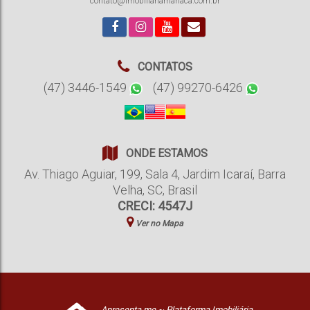
contato@imobiliariamanaca.com.br
CONTATOS
(47) 3446-1549
(47) 99270-6426
ONDE ESTAMOS
Av. Thiago Aguiar
,
199
,
Sala 4
,
Jardim Icaraí
,
Barra
Velha
,
SC
,
Brasil
CRECI: 4547J
Ver no Mapa
Apresenta.me ~ Plataforma Imobiliária