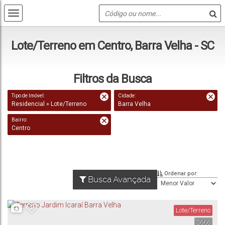
Lote/Terreno em Centro, Barra Velha - SC
Filtros da Busca
Tipo de Imóvel:
Cidade:
Residencial » Lote/Terreno
Barra Velha
Bairro:
Centro
Ordenar por:
Busca Avançada
Lote/Terreno
3666