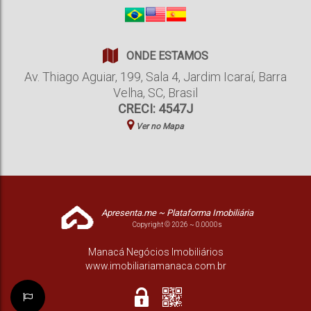
ONDE ESTAMOS
Av. Thiago Aguiar
,
199
,
Sala 4
,
Jardim Icaraí
,
Barra
Velha
,
SC
,
Brasil
CRECI: 4547J
Ver no Mapa
Apresenta.me ~ Plataforma Imobiliária
Copyright © 2026 ~ 0.0000s
Manacá Negócios Imobiliários
www.imobiliariamanaca.com.br