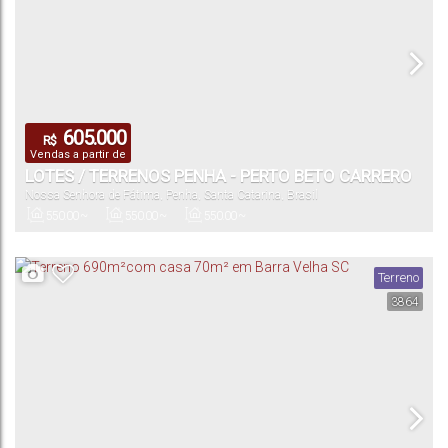
605.000
R$
Vendas a partir de
LOTES / TERRENOS PENHA - PERTO BETO CARRERO
Nossa Senhora de Fátima
,
Penha
,
Santa Catarina
,
Brasil
SC
550
.00
~
550
.00
~
550
.00
~
600
.00
m²
600
.00
m²
600
.00
m²
Privativo:
Total:
Útil:
Terreno
3864