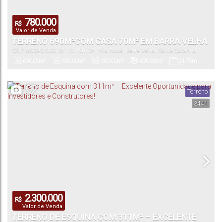
780.000
R$
Valor de Venda
TERRENO 690M²COM CASA 70M² EM BARRA VELHA
CEP: 88390-000
,
Br 101 Km 34
,
Vila Nova
,
Barra Velha
,
Santa Catarina
,
SC
Brasil
690
.00
m²
690
.00
m²
690
.00
m²
690
.00
m²
21
.75
m
Privativo:
Total:
Útil:
Terreno:
Fundos:
Terreno
3441
21
.75
m
31
.70
m
31
.70
m
Frente:
Lado Direito:
Lado Esquerdo:
2.300.000
R$
Valor de Venda
TERRENO DE ESQUINA COM 311M² – EXCELENTE