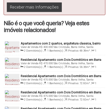
Não perca essa oportunidade única!
Agende agora mesmo a sua visita e venha conhecer o seu
Não é o que você queria? Veja estes
novo lar.
imóveis relacionados!
Entre em contato conosco e aproveite as vantagens de
Apartamentos com 2 quartos, arquitetura classica, bairro
morar em um imóvel do tipo Residencial - Apartamento.
Valor de Venda
R$
400.000
São Cristóvão, Barra Velha, Santa
São Cristóvão em Barra Velha - SC
Catarina, Brasil
2
Dormitório(s)
,
1
Banheiro(s)
,
Privativo:
69
.39
m²
,
1
Sala(s)
,
1
Suíte(s)
,
Total:
69
.39
m²
,
1
Vaga(s)
,
2500m
Estamos aguardando por você! 🌟🔑🏡
Distância do Mar
,
Útil:
69
.39
m²
Residencial Apartamento com Dois Dormitórios em Barra
Valor de Venda
R$
470.000
São Cristóvão, Barra Velha, Santa
Velha -
Catarina, Brasil
2
Dormitório(s)
,
1
Banheiro(s)
,
Privativo:
56
.36
m²
,
1
Sala(s)
,
Total:
56
.36
m²
,
1
Vaga(s)
,
2m
Distância do Mar
,
Útil:
56
.36
m²
Residencial Apartamento com Dois Dormitórios em Barra
Valor de Venda
R$
470.000
São Cristóvão, Barra Velha, Santa
Velha -
Catarina, Brasil
2
Dormitório(s)
,
1
Banheiro(s)
,
Privativo:
72
.92
m²
,
1
Sala(s)
,
Total:
72
.92
m²
,
1
Vaga(s)
,
2m
Distância do Mar
,
Útil:
72
.92
m²
,
Terreno:
4200
.00
m²
Residencial Apartamento com Dois Dormitórios em Barra
Valor de Venda
R$
475.000
São Cristóvão, Barra Velha, Santa
Velha -
Catarina, Brasil
2
Dormitório(s)
,
1
Banheiro(s)
,
Privativo:
72
.92
m²
,
1
Sala(s)
,
Total:
72
.92
m²
,
1
Vaga(s)
,
2m
Distância do Mar
,
Útil:
72
.92
m²
,
Terreno:
4200
.00
m²
Residencial Apartamento com Dois Dormitórios em Barra