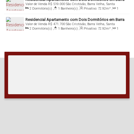
Valor de Venda
R$
519.000
São Cristóvão, Barra Velha, Santa
Velha -
Catarina, Brasil
2
Dormitório(s)
,
1
Banheiro(s)
,
Privativo:
72
.92
m²
,
1
Sala(s)
,
Total:
72
.92
m²
,
1
Vaga(s)
,
2m
Distância do Mar
,
Útil:
72
.92
m²
,
Terreno:
4200
.00
m²
Residencial Apartamento com Dois Dormitórios em Barra
Valor de Venda
R$
471.700
São Cristóvão, Barra Velha, Santa
Velha -
Catarina, Brasil
2
Dormitório(s)
,
1
Banheiro(s)
,
Privativo:
72
.92
m²
,
1
Sala(s)
,
Total:
72
.92
m²
,
1
Vaga(s)
,
2m
Distância do Mar
,
Útil:
72
.92
m²
,
Terreno:
4200
.00
m²