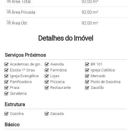
Área Total:
92
.00
m²
Área Privada:
92
.00
m²
Área Útil:
92
.00
m²
Detalhes do Imóvel
Serviços Próximos
Academias de ginástica
Avenida
BR 101
Escola 1º Grau
Farmácia
Igreja Católica
Igreja Evangélica
Lojas
Mercado
Panificadora
Pizzaria
Posto de Gasolina
Praia
Restaurante
Sacolão
Sorveteria
Estrutura
Cozinha
Sacada
Básico