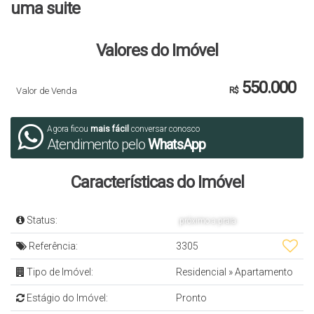
uma suite
Valores do Imóvel
550.000
Valor de Venda
R$
Agora ficou
mais fácil
conversar conosco
Atendimento pelo
WhatsApp
Características do Imóvel
Status:
próximo a praia
Referência:
3305
Tipo de Imóvel:
Residencial
»
Apartamento
Estágio do Imóvel:
Pronto