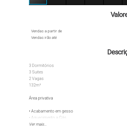
Valor
Vendas a partir de
Vendas irão até
Descri
3 Dormitórios
3 Suites
2 Vagas
132m²
Área privativa
• Acabamento em gesso
• Aquecimento a Gás
• Ar Condicionado
Ver mais...