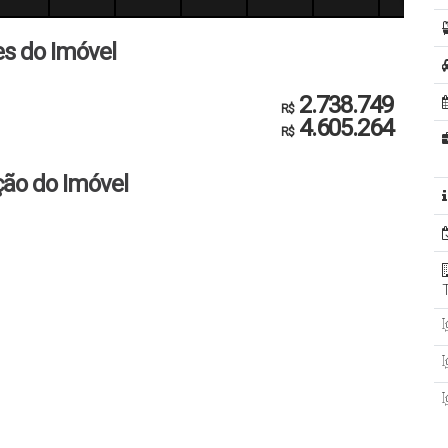
es do Imóvel
2.738.749
R$
4.605.264
R$
ção do Imóvel