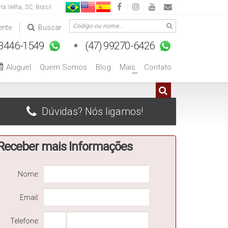
rra Velha
,
SC
,
Brasil
ente
Buscar
Aluguel
Quem Somos
Blog
Mais
Contato
+
Dúvidas? Nós ligamos!
Receber mais Informações
Nome:
Email:
Telefone: