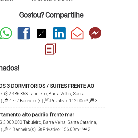
Gostou? Compartilhe
onados!
S 3 DORMITORIOS / SUITES FRENTE AO
BULEIRO - BARRA VELHA SC
e
R$
2.486.368
Tabuleiro, Barra Velha, Santa
)
,
4 ~ 7
Banheiro(s)
,
Privativo:
112
.00
m²
,
3
112
.00
m²
,
Útil:
112
.00
m²
rtamento alto padrão frente mar
obiliado 156m²
$
3.000.000
Tabuleiro, Barra Velha, Santa Catarina,
)
,
4
Banheiro(s)
,
Privativo:
156
.00
m²
,
2
e(s)
,
Total:
156
.00
m²
,
2
Vaga(s)
,
Útil: