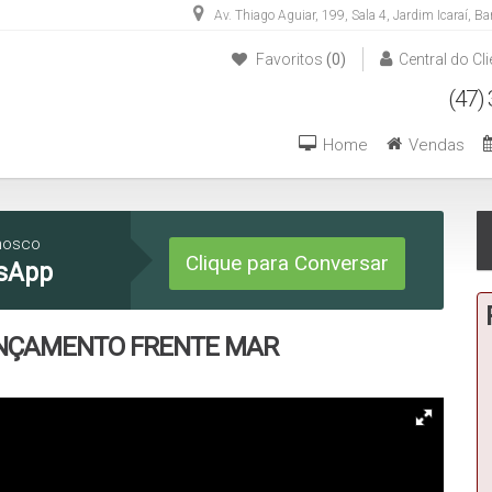
Av. Thiago Aguiar
,
199
,
Sala 4
,
Jardim Icaraí
,
Ba
Favoritos
(0)
Central do Cli
(47) 3446-1549
(47) 99270-6426
Home
Vendas
nosco
Clique para Conversar
sApp
ANÇAMENTO FRENTE MAR