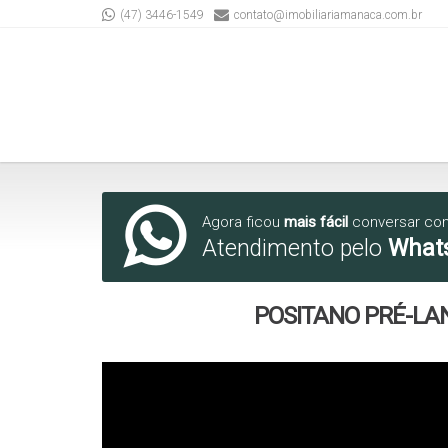
(47) 3446-1549
contato@imobiliariamanaca.com.br
Agora ficou
mais fácil
conversar co
Atendimento pelo
What
POSITANO PRÉ-L