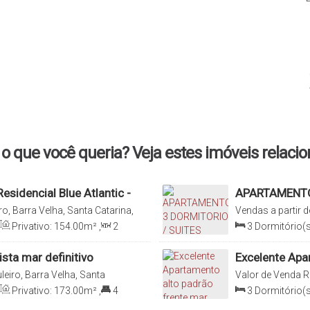
o que você queria? Veja estes imóveis relaci
sidencial Blue Atlantic -
APARTAMENTO
MAR PRAIA TA
ro, Barra Velha, Santa Catarina,
Vendas a partir d
Catarina, Brasil
Privativo:
154
.00
m²
,
2
3
Dormitório(s
0
m²
,
3
Vaga(s)
,
Útil:
Suíte(s)
,
Total:
sta mar definitivo
Excelente Apa
 em Barra Velha - SC
totalmente m
leiro, Barra Velha, Santa
Valor de Venda
R
Brasil
Privativo:
173
.00
m²
,
4
3
Dormitório(s
a(s)
,
Útil:
173
.00
m²
Sala(s)
,
3
Suít