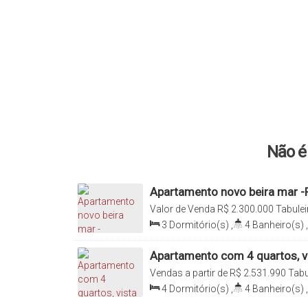
Não é 
Apartamento novo beira mar -Re
Tabuleiro
Valor de Venda
R$
2.300.000
Tabulei
Brasil
3
Dormitório(s)
,
4
Banheiro(s)
,
Sala(s)
,
3
Suíte(s)
,
Total:
170
.0
154
.00
m²
Apartamento com 4 quartos, vi
localizado no bairro tabuleiro
Vendas a partir de
R$
2.531.990
Tabu
Catarina, Brasil
4
Dormitório(s)
,
4
Banheiro(s)
,
Suíte(s)
,
Total:
173
.00
m²
,
2
Vag