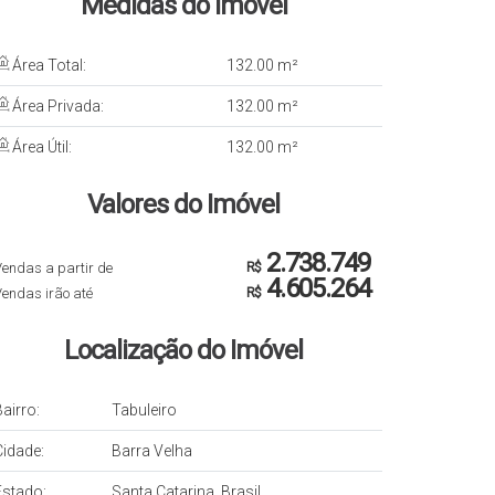
Medidas do Imóvel
Área Total:
132
.00
m²
Área Privada:
132
.00
m²
Área Útil:
132
.00
m²
Valores do Imóvel
2.738.749
endas a partir de
R$
4.605.264
endas irão até
R$
Localização do Imóvel
airro:
Tabuleiro
Cidade:
Barra Velha
Estado:
Santa Catarina, Brasil