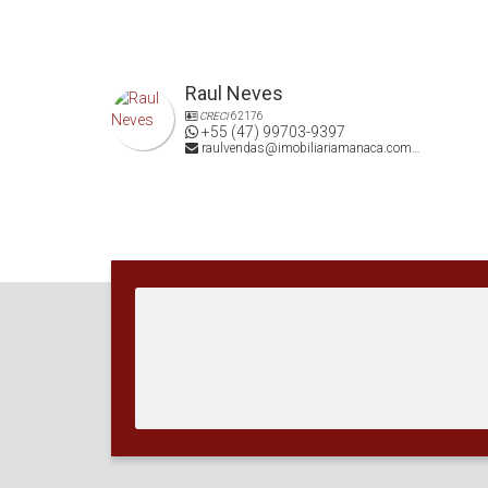
Raul Neves
CRECI
62176
+55 (47) 99703-9397
raulvendas@imobiliariamanaca.com.br