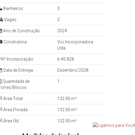
Banheiros:
3
Vagas:
2
Ano de Construção:
2024
Construtora:
Vici Incorporadora
Ltda.
Nº Incorporação:
6-40.828
Data de Entrega:
Dezembro/2028
Quantidade de
1
Torres/Blocos:
Área Total:
132.00 m²
Área Privada:
132.00 m²
Área Útil:
132.00 m²