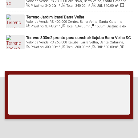
Valor de Venda
R$
230.000
Vila Nova, Barra Velha, Santa Catarina,
SC
Brasil
Privativo:
340
.00
m²
,
Total:
340
.00
m²
,
Útil:
340
.00
m²
,
Fundos:
28
.00
m
,
Frente:
12
.00
m
Terreno Jardim Icaraí Barra Velha
Valor de Venda
R$
400.000
Centro, Barra Velha, Santa Catarina,
Brasil
Privativo:
384
.80
m²
,
Total:
384
.80
m²
,
1500m
Distância do
Mar
,
Útil:
384
.80
~ 384
.88
m²
,
Terreno:
384
.80
m²
,
Fundos:
15
.30
m
,
Frente:
15
.30
m
,
Lado Direito:
25
.10
m
,
Lado
Terreno 300m2 pronto para construir Itajuba Barra Velha SC
Esquerdo:
25
.10
m
Valor de Venda
R$
265.000
Itajuba, Barra Velha, Santa Catarina,
Brasil
Privativo:
300
.00
m²
,
Total:
300
.00
m²
,
Útil:
300
.00
m²
,
Terreno:
300
.00
m²
,
Fundos:
12
.00
m
,
Frente:
12
.00
m
,
Lado
Direito:
25
.00
m
,
Lado Esquerdo:
25
.00
m