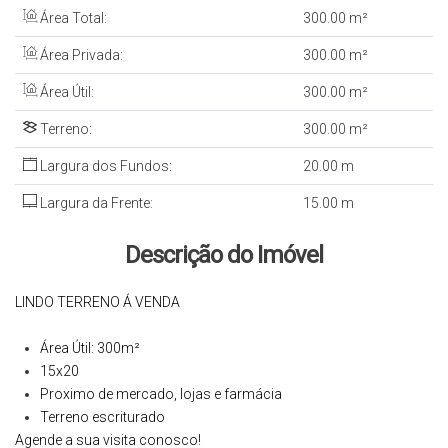
Área Total:
300
.00
m²
Área Privada:
300
.00
m²
Área Útil:
300
.00
m²
Terreno:
300
.00
m²
Largura dos Fundos:
20
.00
m
Largura da Frente:
15
.00
m
Descrição do Imóvel
LINDO TERRENO Á VENDA
Área Útil: 300m²
15x20
Proximo de mercado, lojas e farmácia
Terreno escriturado
Agende a sua visita conosco!