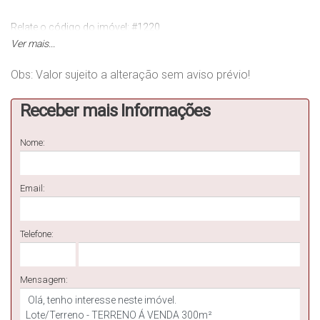
Relate o código do imóvel: #1220.
Ver mais...
MANACÁ SOLUÇÕES IMOBILIÁRIAS E AMBIENTAIS - CRECI 4547 J
Obs: Valor sujeito a alteração sem aviso prévio!
Avenida Thiago Aguiar, nº 199, sala 04, Jardim Icaraí, Barra Velha -
SC
Receber mais Informações
Contatos:
Nome:
(47) 3446 1549 (Recepção)
(47) 99270 6426 (Vendas)
Email:
MA
Telefone:
Mensagem: