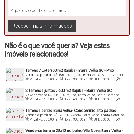
Não é o que você queria? Veja estes
imóveis relacionados!
Terreno / Lote 300 m2 Itajuba - Barra Velha SC - Prox
Vendas a partir de
R$
186.160
Itajuba, Barra Velha, Santa Catarina,
Piçarras
Brasil
Privativo:
300
.00
m²
,
Total:
300
.00
m²
,
Útil:
300
.00
m²
,
Terreno:
300
.00
m²
,
Fundos:
25
.00
m
,
Frente:
12
.00
m
2 Terrenos juntos / 600 m2 Itajuba - Barra Velha SC
Valor de Venda
R$
344.000
Itajuba, Barra Velha, Santa Catarina,
Loteamento - prox Piçarras
Brasil
Privativo:
600
.00
m²
,
Total:
600
.00
m²
,
Útil:
600
.00
m²
,
Terreno:
600
.00
m²
,
Fundos:
50
.00
m
,
Frente:
24
.00
m
Terrenos centro Barra velha- Condominio alto padrão
Vendas a partir de
R$
534.511
Centro, Barra Velha, Santa Catarina,
fechado - perto da praia- Barra Velha SC
Brasil
Privativo:
300
.00
m²
,
Total:
300
.00
m²
,
Útil:
300
.00
m²
,
Terreno:
300
.00
m²
Vende-se terreno 28x12 no bairro Vila Nova, Barra Velha -