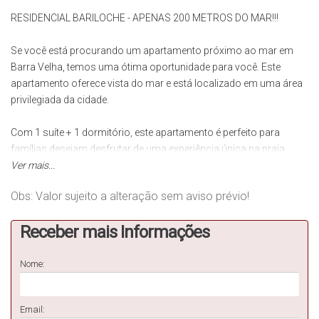
RESIDENCIAL BARILOCHE - APENAS 200 METROS DO MAR!!!
Se você está procurando um apartamento próximo ao mar em
Barra Velha, temos uma ótima oportunidade para você. Este
apartamento oferece vista do mar e está localizado em uma área
privilegiada da cidade.
Com 1 suíte + 1 dormitório, este apartamento é perfeito para
famílias desejam desfrutar de uma experiência única na praia.
Ver mais...
A localização deste apartamento é ideal para quem deseja
Obs: Valor sujeito a alteração sem aviso prévio!
aproveitar tudo o que Barra Velha tem a oferecer. A praia fica a
poucos passos de distância, permitindo que você e sua família
Receber mais Informações
possam desfrutar de dias ensolarados e relaxantes na areia.
Além disso, a proximidade do comércio local permite que você
Nome:
possa fazer compras e desfrutar de restaurantes e bares ao
longo do calçadão. A orla também é perfeita para caminhadas e
Email:
corridas, permitindo que você mantenha sua rotina de exercícios