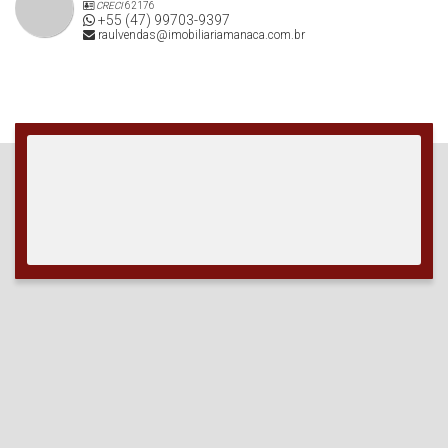
CRECI
62176
+55 (47) 99703-9397
raulvendas@imobiliariamanaca.com.br