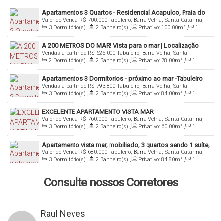
1 vaga de garagem;
Sala(s)
,
1
Suíte(s)
,
Total:
69
.00
m²
,
1
Vaga(s)
,
80m
Distância do Mar
,
Útil:
69
.00
m²
Depósito externo individual;
Apartamentos 3 Quartos - Residencial Acapulco, Praia do
Valor de Venda
R$
700.000
Tabuleiro, Barra Velha, Santa Catarina,
Tabuleiro - Barra Velha
Ducha para banhistas;
Brasil
3
Dormitório(s)
,
2
Banheiro(s)
,
Privativo:
100
.00
m²
,
1
Acesso ao prédio por tag;
Sala(s)
,
1
Suíte(s)
,
Total:
100
.00
m²
,
Útil:
100
.00
m²
A 200 METROS DO MAR! Vista para o mar | Localização
Ótimo padrão de acabamento;
Vendas a partir de
R$
625.000
Tabuleiro, Barra Velha, Santa
privilegiada | Ótimo padrão de acabamento
Churrasqueira na sacada;
Catarina, Brasil
2
Dormitório(s)
,
2
Banheiro(s)
,
Privativo:
78
.00
m²
,
1
Sala(s)
,
1
Suíte(s)
,
Total:
78
.00
m²
,
1
Vaga(s)
,
200m
Infra para ar condicionado;
Distância do Mar
,
Útil:
78
.00
m²
Apartamentos 3 Dormitorios - próximo ao mar -Tabuleiro
Porcelanato;
Vendas a partir de
R$
793.800
Tabuleiro, Barra Velha, Santa
Barra Velha- Mirage Residence -
Rebaixo em gesso;
Catarina, Brasil
3
Dormitório(s)
,
2
Banheiro(s)
,
Privativo:
84
.00
m²
,
1
Sala(s)
,
1
Suíte(s)
,
Total:
84
.00
m²
,
1
Vaga(s)
,
Útil:
84
.00
m²
EXCELENTE APARTAMENTO VISTA MAR
O empreendimento:
Valor de Venda
R$
760.000
Tabuleiro, Barra Velha, Santa Catarina,
Rua pavimentada;
Brasil
3
Dormitório(s)
,
2
Banheiro(s)
,
Privativo:
60
.00
m²
,
1
Sala(s)
,
1
Suíte(s)
,
Total:
60
.00
m²
,
1
Vaga(s)
,
Útil:
Medidores individuais de água, luz e gás;
60
.00
m²
Apartamento vista mar, mobiliado, 3 quartos sendo 1 suíte,
Baixo valor de condomínio;
Valor de Venda
R$
680.000
Tabuleiro, Barra Velha, Santa Catarina,
garagem coberta
Localização privilegiada;
Brasil
3
Dormitório(s)
,
2
Banheiro(s)
,
Privativo:
84
.80
m²
,
1
Sala(s)
,
1
Suíte(s)
,
Total:
127
.59
m²
,
1
Vaga(s)
,
150m
Fácil acesso a BR 101;
Distância do Mar
,
Útil:
84
.80
m²
Consulte nossos Corretores
Poucos minutos do Centro.
Raul Neves