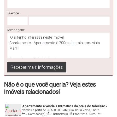
enquanto desfruta da beleza natural da cidade.
Telefone:
Este apartamento é uma oportunidade única para quem deseja
desfrutar de tudo o que Barra Velha tem a oferecer. Não perca a
chance de ter sua própria vista para o mar e desfrutar de
Mensagem:
momentos inesquecíveis na praia. Agende uma visita hoje mesmo
e descubra tudo o que este apartamento tem a oferecer.
Aproveite seu churrasco na sacada com vista do mar!!!
101 térreo 78m² 625.000,00
201 1° andar R$ 650.000,00.
202 1° andar R$ 650.000,00.
Não é o que você queria? Veja estes
imóveis relacionados!
O imóvel:
82m²,
200 metros da Praia;
Apartamento a venda a 80 metros da praia do tabuleiro -
Vendas a partir de
R$
600.000
Tabuleiro, Barra Velha, Santa
Barra Velha
1 suíte + 1 dormitório (sacada no dormitório);
Catarina, Brasil
2
Dormitório(s)
,
2
Banheiro(s)
,
Privativo:
69
.00
m²
,
1