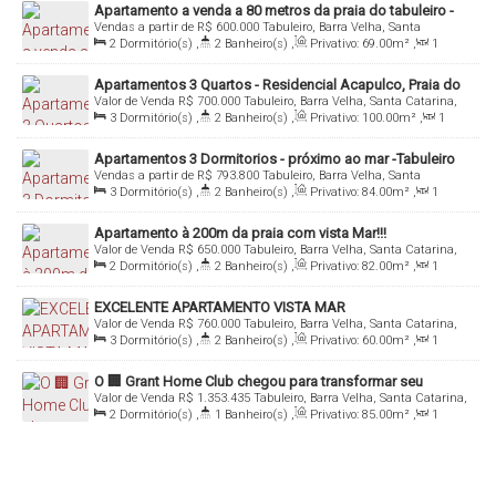
no litoral!
Apartamento a venda a 80 metros da praia do tabuleiro -
Vendas a partir de
R$
600.000
Tabuleiro, Barra Velha, Santa
Barra Velha
Não perca essa oportunidade de viver com estilo e conforto a
Catarina, Brasil
2
Dormitório(s)
,
2
Banheiro(s)
,
Privativo:
69
.00
m²
,
1
poucos passos do mar. Entre em contato agora mesmo e agende
Sala(s)
,
1
Suíte(s)
,
Total:
69
.00
m²
,
1
Vaga(s)
,
80m
Distância do Mar
,
Útil:
69
.00
m²
sua visita!
Apartamentos 3 Quartos - Residencial Acapulco, Praia do
Valor de Venda
R$
700.000
Tabuleiro, Barra Velha, Santa Catarina,
Tabuleiro - Barra Velha
Brasil
3
Dormitório(s)
,
2
Banheiro(s)
,
Privativo:
100
.00
m²
,
1
Sala(s)
,
1
Suíte(s)
,
Total:
100
.00
m²
,
Útil:
100
.00
m²
Apartamentos 3 Dormitorios - próximo ao mar -Tabuleiro
Vendas a partir de
R$
793.800
Tabuleiro, Barra Velha, Santa
Barra Velha- Mirage Residence -
Catarina, Brasil
3
Dormitório(s)
,
2
Banheiro(s)
,
Privativo:
84
.00
m²
,
1
Sala(s)
,
1
Suíte(s)
,
Total:
84
.00
m²
,
1
Vaga(s)
,
Útil:
84
.00
m²
Apartamento à 200m da praia com vista Mar!!!
Valor de Venda
R$
650.000
Tabuleiro, Barra Velha, Santa Catarina,
Brasil
2
Dormitório(s)
,
2
Banheiro(s)
,
Privativo:
82
.00
m²
,
1
Sala(s)
,
1
Suíte(s)
,
Total:
82
.00
m²
,
1
Vaga(s)
,
200m
Distância do Mar
,
Útil:
82
.00
m²
EXCELENTE APARTAMENTO VISTA MAR
Valor de Venda
R$
760.000
Tabuleiro, Barra Velha, Santa Catarina,
Brasil
3
Dormitório(s)
,
2
Banheiro(s)
,
Privativo:
60
.00
m²
,
1
Sala(s)
,
1
Suíte(s)
,
Total:
60
.00
m²
,
1
Vaga(s)
,
Útil:
60
.00
m²
O 🏢 Grant Home Club chegou para transformar seu
Valor de Venda
R$
1.353.435
Tabuleiro, Barra Velha, Santa Catarina,
conceito de viver bem, com apartamentos pé na areia na 📍
Brasil
2
Dormitório(s)
,
1
Banheiro(s)
,
Privativo:
85
.00
m²
,
1
Praia do Tabuleiro e uma estrutura completa de lazer em
Sala(s)
,
Total:
168
.50
m²
,
1
Vaga(s)
,
Útil:
85
.00
m²
mais de 4.000 m² 💎