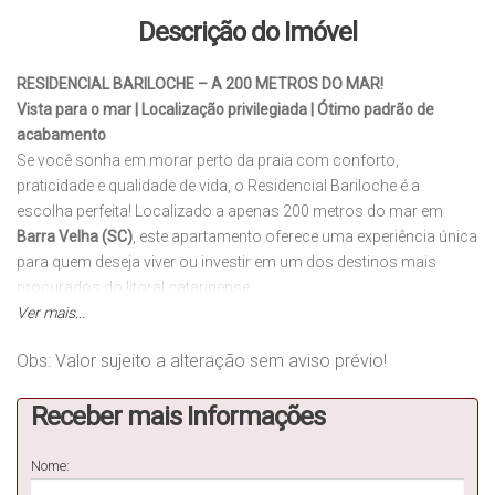
Descrição do Imóvel
RESIDENCIAL BARILOCHE – A 200 METROS DO MAR!
Vista para o mar | Localização privilegiada | Ótimo padrão de
acabamento
Se você sonha em morar perto da praia com conforto,
praticidade e qualidade de vida, o Residencial Bariloche é a
escolha perfeita! Localizado a apenas 200 metros do mar em
Barra Velha (SC)
, este apartamento oferece uma experiência única
para quem deseja viver ou investir em um dos destinos mais
procurados do litoral catarinense.
✨
Ver mais...
Detalhes do imóvel:
1 suíte + 1 dormitório
Obs: Valor sujeito a alteração sem aviso prévio!
Banheiro social
Sala e cozinha integradas
Receber mais Informações
Área de serviço separada
Área externa privativa (unidades térreas)
1 vaga de garagem + depósito individual
Nome:
Infraestrutura para ar-condicionado