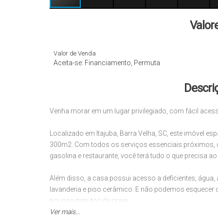
Valor
Valor de Venda
Aceita-se: Financiamento, Permuta
Descri
Venha morar em um lugar privilegiado, com fácil acess
Localizado em Itajuba, Barra Velha, SC, este imóvel e
300m2. Com todos os serviços essenciais próximos, c
gasolina e restaurante, você terá tudo o que precisa ao
Além disso, a casa possui acesso a deficientes, água, á
lavanderia e piso cerâmico. E não podemos esquecer da
poucos minutos da praia.
Ver mais...