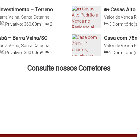
Investimento – Terreno
🏡 Casas Alto 
– Itajuba, Bar
Barra Velha, Santa Catarina,
Valor de Venda
R
Brasil
Privativo:
360
.00
m²
,
2
3
Dormitório(s
a(s)
,
Útil:
360
.00
m²
,
Suíte(s)
,
Total:
:
30
.00
m
,
Fundos:
12
.00
m
,
Terreno:
366
.52
m
jubá – Barra Velha/SC
Casa com 78m²
localizada no 
Barra Velha, Santa Catarina,
Valor de Venda
R
Brasil
Privativo:
300
.00
m²
,
1
2
Dormitório(s
0
m²
,
2
Vaga(s)
,
Útil:
Sala(s)
,
1
Suít
78
.00
m²
Consulte nossos Corretores