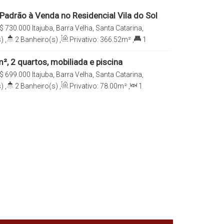
Padrão à Venda no Residencial Vila do Sol
ra Velha/SC
$
730.000
Itajuba, Barra Velha, Santa Catarina,
)
,
2
Banheiro(s)
,
Privativo:
366
.52
m²
,
1
80
.75
m²
,
1
Vaga(s)
,
Útil:
80
.75
~ 85
.00
m²
,
²
, 2 quartos, mobiliada e piscina
bairro Itajuba em Barra Velha - SC
$
699.000
Itajuba, Barra Velha, Santa Catarina,
)
,
2
Banheiro(s)
,
Privativo:
78
.00
m²
,
1
e(s)
,
Total:
78
.00
m²
,
1
Vaga(s)
,
Útil: