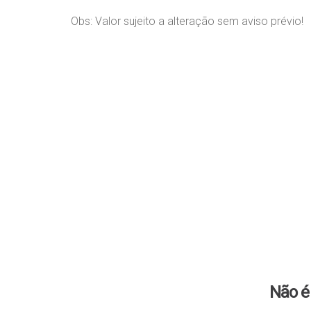
Por apenas R$ 636.000,00, você pode garantir seu novo
Obs: Valor sujeito a alteração sem aviso prévio!
conhecer sua futura casa!
Não é 