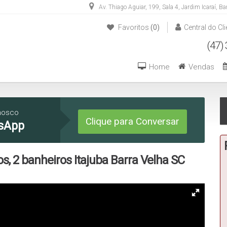
Av. Thiago Aguiar
,
199
,
Sala 4
,
Jardim Icaraí
,
Ba
Favoritos
(0)
Central do Cli
(47) 3446-1549
(47) 99270-6426
Home
Vendas
nosco
Clique para Conversar
sApp
s, 2 banheiros Itajuba Barra Velha SC