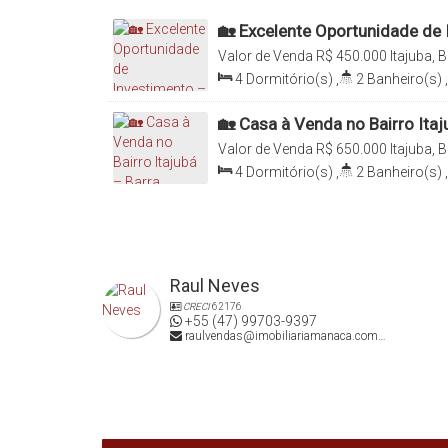
🏡 Excelente Oportunidade de 
com Duas Casas de Alvenaria
Valor de Venda
R$
450.000
Itajuba, 
Brasil
4
Dormitório(s)
,
2
Banheiro(s)
,
Sala(s)
,
Total:
360
.00
m²
,
4
Vag
Terreno:
360
.00
m²
,
Comprimento
🏡 Casa à Venda no Bairro Ita
Frente:
12
.00
m
Valor de Venda
R$
650.000
Itajuba, 
Brasil
4
Dormitório(s)
,
2
Banheiro(s)
,
Sala(s)
,
1
Suíte(s)
,
Total:
300
.0
140
.00
m²
,
Terreno:
300
.00
m²
Raul Neves
CRECI
62176
+55 (47) 99703-9397
raulvendas@imobiliariamanaca.com.br