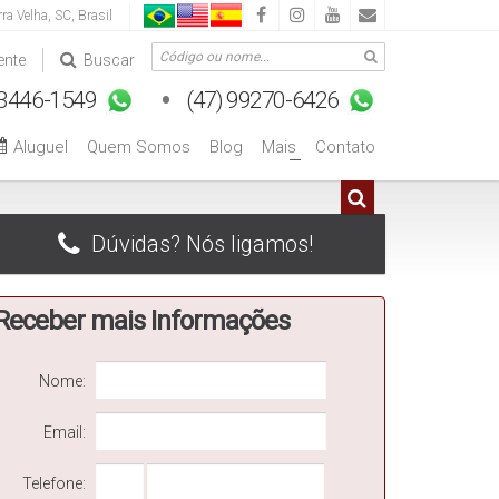
rra Velha
,
SC
,
Brasil
ente
Buscar
Aluguel
Quem Somos
Blog
Mais
Contato
+
Dúvidas? Nós ligamos!
Receber mais Informações
Nome:
Email:
Telefone: