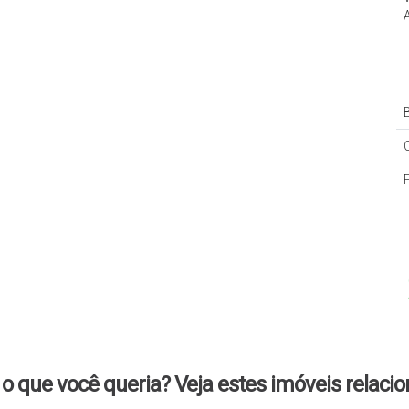
 lar! Não perca essa oportunidade, agende já uma visita e venha
B
o que você queria? Veja estes imóveis relaci