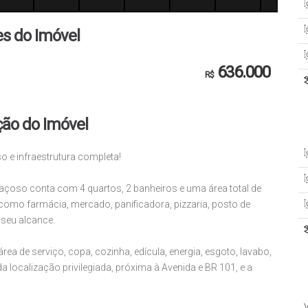
es do Imóvel
636.000
R$
ção do Imóvel
o e infraestrutura completa!
spaçoso conta com 4 quartos, 2 banheiros e uma área total de
omo farmácia, mercado, panificadora, pizzaria, posto de
 seu alcance.
rea de serviço, copa, cozinha, edícula, energia, esgoto, lavabo,
 localização privilegiada, próxima à Avenida e BR 101, e a