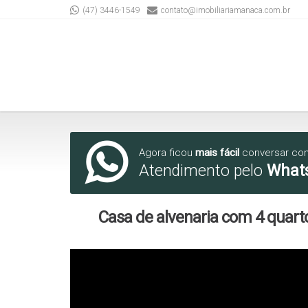
(47) 3446-1549
contato@imobiliariamanaca.com.br
Agora ficou
mais fácil
conversar co
Atendimento pelo
What
Casa de alvenaria com 4 quarto