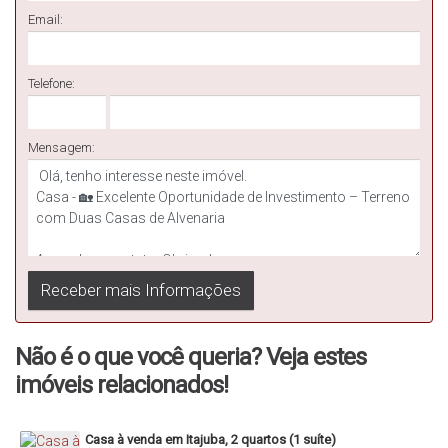
📌
Aceita propostas
– excelente oportunidade para negociação!
Email:
Entre em contato e agende sua visita!
Telefone:
Mensagem:
Não é o que você queria? Veja estes
imóveis relacionados!
Casa à venda em Itajuba, 2 quartos (1 suíte)