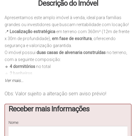
Descrição do Imóvel
Apresentamos este amplo imóvel à venda, ideal para famílias
grandes ou investidores que buscam rentabilidade com locação!
📍
Localização estratégica
em terreno com 360m² (12m de frente
x 30m de profundidade),
em fase de escritura
, oferecendo
segurança e valorização garantida.
O imóvel possui
duas casas de alvenaria construídas
no terreno,
com a seguinte composição:
🔹
4 dormitórios
no total
🔹
2 banheiros
🔹
Ver mais...
2 salas de estar
espaçosas
🔹
4 vagas de garagem
Obs: Valor sujeito a alteração sem aviso prévio!
🔹 Área construída/útil:
360m²
Espaço amplo e bem distribuído, ideal para quem busca moradia
Receber mais Informações
com estrutura pronta ou deseja obter retorno com aluguel de uma
das casas.
📄
Documentação
: Em fase de regularização (escritura).
Nome:
💰
Valor
: R$ 450.000,00