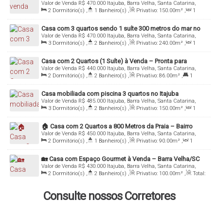
Valor de Venda
R$
470.000
Itajuba, Barra Velha, Santa Catarina,
Brasil
2
Dormitório(s)
,
1
Banheiro(s)
,
Privativo:
150
.00
m²
,
1
Sala(s)
,
1
Suíte(s)
,
Total:
150
.00
m²
,
3
Vaga(s)
,
800m
Distância do Mar
,
Útil:
72
.00
m²
,
Terreno:
150
.00
m²
Casa com 3 quartos sendo 1 suíte 300 metros do mar no
Valor de Venda
R$
470.000
Itajuba, Barra Velha, Santa Catarina,
Itajuba
Brasil
3
Dormitório(s)
,
2
Banheiro(s)
,
Privativo:
240
.00
m²
,
1
Sala(s)
,
1
Suíte(s)
,
Total:
240
.00
m²
,
2
Vaga(s)
,
300m
Distância do Mar
,
Útil:
105
.00
m²
,
Terreno:
240
.00
m²
Casa com 2 Quartos (1 Suíte) à Venda – Pronta para
Valor de Venda
R$
440.000
Itajuba, Barra Velha, Santa Catarina,
Financiar!
Brasil
2
Dormitório(s)
,
2
Banheiro(s)
,
Privativo:
86
.00
m²
,
1
Suíte(s)
,
Total:
150
.00
m²
,
2
Vaga(s)
,
Útil:
86
.00
m²
Casa mobiliada com piscina 3 quartos no Itajuba
Valor de Venda
R$
485.000
Itajuba, Barra Velha, Santa Catarina,
Brasil
3
Dormitório(s)
,
2
Banheiro(s)
,
Privativo:
150
.00
m²
,
1
Sala(s)
,
Total:
150
.00
m²
,
2
Vaga(s)
,
Útil:
75
.00
m²
,
Terreno:
150
.00
m²
🏠 Casa com 2 Quartos a 800 Metros da Praia – Bairro
Valor de Venda
R$
450.000
Itajuba, Barra Velha, Santa Catarina,
Itajuba, Barra Velha/SC
Brasil
2
Dormitório(s)
,
1
Banheiro(s)
,
Privativo:
90
.00
m²
,
1
Sala(s)
,
Total:
90
.00
m²
,
Útil:
90
.00
m²
,
Terreno:
300
.00
m²
🏡 Casa com Espaço Gourmet à Venda – Barra Velha/SC
Valor de Venda
R$
430.000
Itajuba, Barra Velha, Santa Catarina,
Brasil
2
Dormitório(s)
,
2
Banheiro(s)
,
Privativo:
100
.00
m²
,
Total:
300
.00
m²
,
2
Vaga(s)
,
Útil:
100
.00
m²
,
Terreno:
12
.25
m²
Consulte nossos Corretores