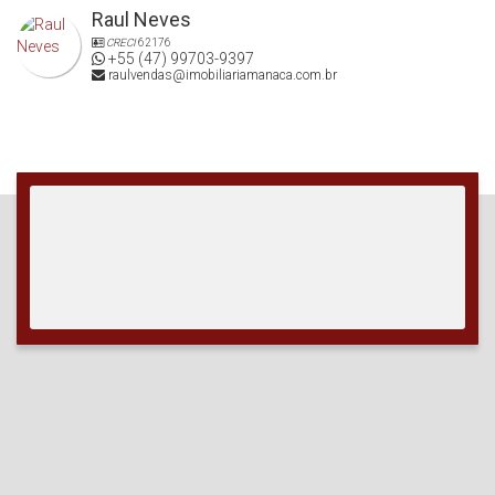
Raul Neves
CRECI
62176
+55 (47) 99703-9397
raulvendas@imobiliariamanaca.com.br