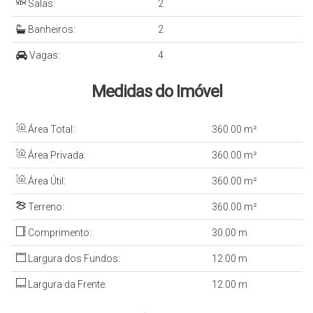
Salas:
2
Banheiros:
2
Vagas:
4
Medidas do Imóvel
Área Total:
360
.00
m²
Área Privada:
360
.00
m²
Área Útil:
360
.00
m²
Terreno:
360
.00
m²
Comprimento:
30
.00
m
Largura dos Fundos:
12
.00
m
Largura da Frente:
12
.00
m