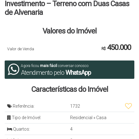
Investimento – Terreno com Duas Casas
de Alvenaria
Valores do Imóvel
450.000
Valor de Venda
R$
Agora ficou
mais fácil
conversar conosco
Atendimento pelo
WhatsApp
Características do Imóvel
Referência:
1732
Tipo de Imóvel:
Residencial
»
Casa
Quartos:
4