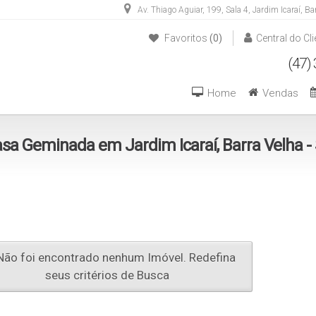
Av. Thiago Aguiar
,
199
,
Sala 4
,
Jardim Icaraí
,
Ba
Favoritos
(0)
Central do Cli
(47) 3446-1549
(47) 99270-6426
Home
Vendas
sa Geminada em Jardim Icaraí, Barra Velha -
ão foi encontrado nenhum Imóvel. Redefina
seus critérios de Busca