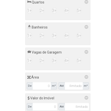
Quartos
1+
2+
3+
4+
5+
Banheiros
1+
2+
3+
4+
5+
Vagas de Garagem
1+
2+
3+
4+
5+
Área
De
m²
Até
m²
Valor do Imóvel
De
Até