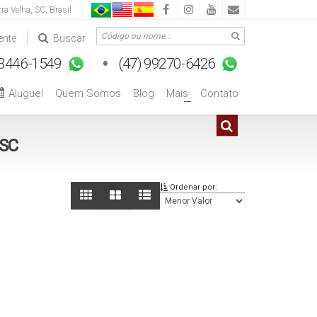
rra Velha
,
SC
,
Brasil
ente
Buscar
Aluguel
Quem Somos
Blog
Mais
Contato
+
 SC
Ordenar por: