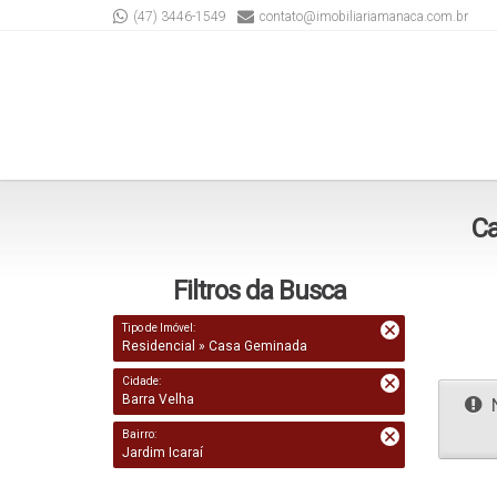
(47) 3446-1549
contato@imobiliariamanaca.com.br
Ca
Filtros da Busca
Tipo de Imóvel:
Residencial » Casa Geminada
Cidade:
Barra Velha
N
Bairro:
Jardim Icaraí