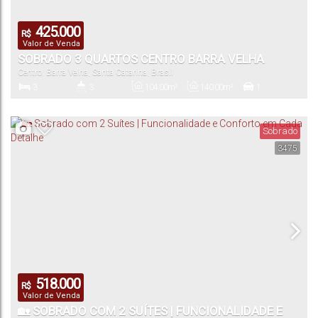
425.000
R$
Valor de Venda
SOBRADO 3 QUARTOS CENTRO BARRA VELHA
Centro
,
Barra Velha
,
Santa Catarina
,
Brasil
3
3
104
.00
m²
140
.00
m²
1
Dormitório(s)
Banheiro(s)
Privativo:
Total:
Vaga(s)
Sobrado
3475
140
.00
m²
Útil:
518.000
R$
Valor de Venda
🏡 SOBRADO COM 2 SUÍTES | FUNCIONALIDADE E