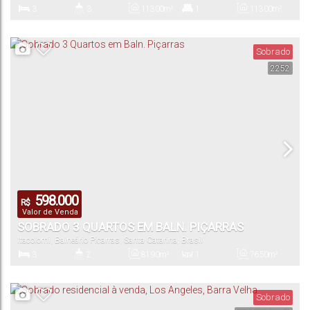
3
3
113
.00
m²
1
113
.00
m²
PENCIL
Dormitório(s)
Banheiro(s)
Privativo:
Suíte(s)
Total:
Sobrado
2252
2
113
.00
m²
Vaga(s)
Útil:
598.000
R$
Valor de Venda
SOBRADO 3 QUARTOS EM BALN. PIÇARRAS
Itacolomi
,
Balneário Piçarras
,
Santa Catarina
,
Brasil
3
2
81
.90
m²
1
76
.50
m²
Dormitório(s)
Banheiro(s)
Privativo:
Sala(s)
Total:
Sobrado