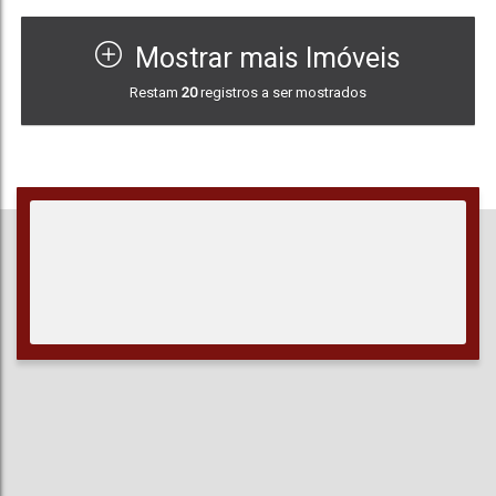
Mostrar mais Imóveis
110
.00
m²
2
110
.00
m²
Restam
20
registros a ser mostrados
Total:
Vaga(s)
Útil: