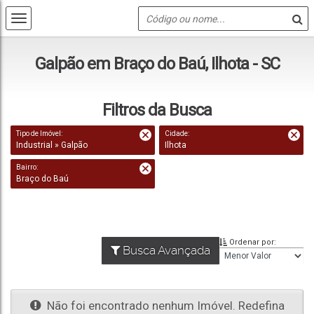
Galpão em Braço do Baú, Ilhota - SC
Filtros da Busca
Tipo de Imóvel:
Cidade:
Industrial » Galpão
Ilhota
Bairro:
Braço do Baú
Ordenar por:
Busca Avançada
Não foi encontrado nenhum Imóvel. Redefina