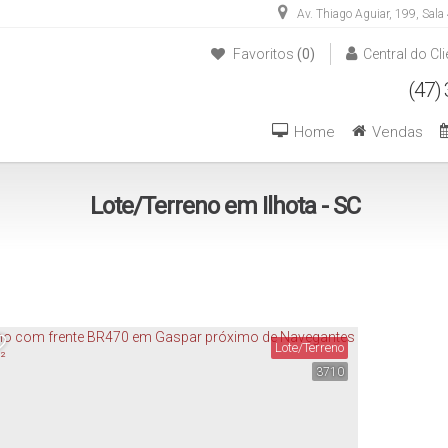
Av. Thiago Aguiar
,
199
,
Sala
Favoritos
(0)
Central do Cli
(47) 3446-1549
(47) 99270-6426
Home
Vendas
Lote/Terreno em Ilhota - SC
Lote/Terreno
3710