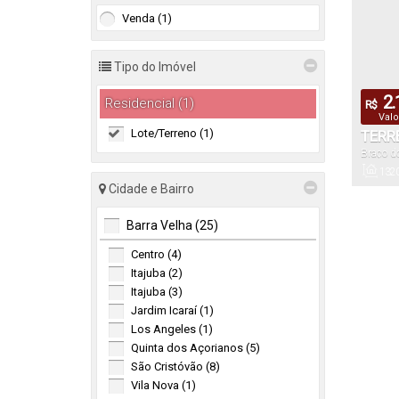
Venda (1)
Tipo do Imóvel
2.
Residencial (1)
R$
Valo
Lote/Terreno (1)
TERR
Braço d
PRÓX
132
Cidade e Bairro
Privativo:
Barra Velha (25)
178
Centro (4)
Itajuba (2)
Frente:
Itajuba (3)
Jardim Icaraí (1)
Los Angeles (1)
Quinta dos Açorianos (5)
São Cristóvão (8)
Vila Nova (1)