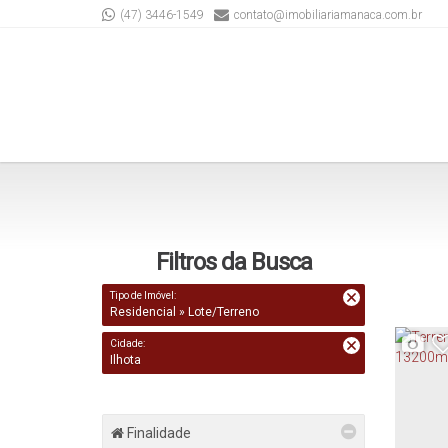
(47) 3446-1549
contato@imobiliariamanaca.com.br
Filtros da Busca
Tipo de Imóvel:
Residencial » Lote/Terreno
Cidade:
Ilhota
Finalidade