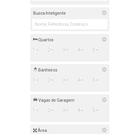
Gaspar (2)
Busca Inteligente
Bela Vista (2)
Ilhota (1)
Braço do Baú (1)
Quartos
1+
2+
3+
4+
5+
Banheiros
1+
2+
3+
4+
5+
Vagas de Garagem
1+
2+
3+
4+
5+
Área