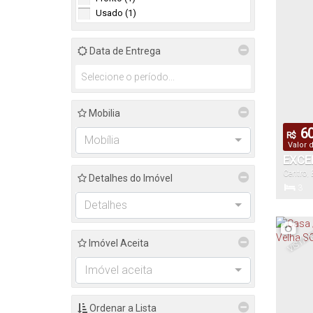
110
Usado (1)
Total:
Data de Entrega
Mobilia
60
R$
Mobília
Valor 
EXCE
Centro
,
ÓTIM
Detalhes do Imóvel
3
Dormitór
Detalhes
VISTA
Imóvel Aceita
110
Total:
Imóvel aceita
Ordenar a Lista