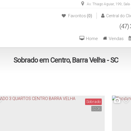
Av. Thiago Aguiar
,
199
,
Sala
Favoritos
(0)
Central do Cli
(47) 3446-1549
(47) 99270-6426
Home
Vendas
Sobrado em Centro, Barra Velha - SC
Sobrado
3208