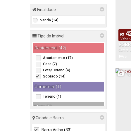
Finalidade
Venda (14)
42
R$
Tipo do Imóvel
Valor 
SOBR
Residencial (42)
Centro
,
3
Apartamento (17)
Dormitór
Casa (7)
Lote/Terreno (4)
Sobrado (14)
140
Comercial (1)
Útil:
Terreno (1)
Misto (1)
Residencial e Comercial (1)
Cidade e Bairro
Barra Velha (33)