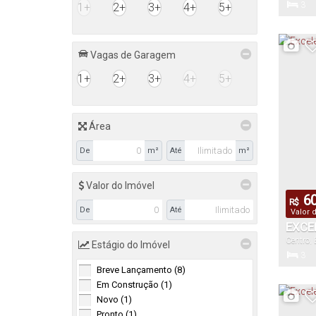
3
1+
2+
3+
4+
5+
Dormitór
Vagas de Garagem
110
1+
2+
3+
4+
5+
Total:
Área
De
m²
Até
m²
Valor do Imóvel
60
R$
De
Até
Valor 
EXCE
Centro
,
ÓTIM
Estágio do Imóvel
3
Breve Lançamento (8)
Dormitór
Em Construção (1)
Novo (1)
Pronto (1)