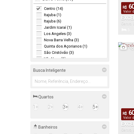
60
R$
Centro (14)
Valor 
Itajuba (1)
EXCE
Itajuba (6)
Centro
,
ÓTIM
Jardim Icaraí (1)
3
Los Angeles (3)
Dormitór
Nova Barra Velha (3)
Quinta dos Açorianos (1)
São Cristóvão (3)
110
Vila Nova (1)
Total:
Balneário Piçarras (5)
Busca Inteligente
Centro (1)
Itacolomi (1)
Itacolomi (1)
Quartos
Itacolomi (2)
1+
2+
3+
4+
5+
60
R$
Valor 
EXCE
Banheiros
Centro
,
ÓTIM