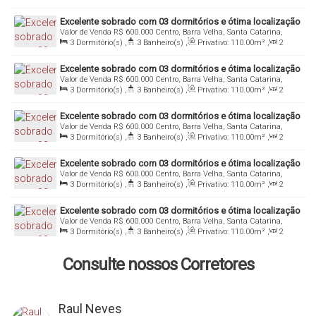
Sala(s)
,
1
Suíte(s)
,
Total:
110
.00
m²
,
2
Vaga(s)
,
Útil:
110
.00
m²
Excelente sobrado com 03 dormitórios e ótima localização
Valor de Venda
R$
600.000
Centro, Barra Velha, Santa Catarina,
Brasil
3
Dormitório(s)
,
3
Banheiro(s)
,
Privativo:
110
.00
m²
,
2
Sala(s)
,
1
Suíte(s)
,
Total:
110
.00
m²
,
2
Vaga(s)
,
Útil:
110
.00
m²
Excelente sobrado com 03 dormitórios e ótima localização
Valor de Venda
R$
600.000
Centro, Barra Velha, Santa Catarina,
Brasil
3
Dormitório(s)
,
3
Banheiro(s)
,
Privativo:
110
.00
m²
,
2
Sala(s)
,
1
Suíte(s)
,
Total:
110
.00
m²
,
2
Vaga(s)
,
Útil:
110
.00
m²
Excelente sobrado com 03 dormitórios e ótima localização
Valor de Venda
R$
600.000
Centro, Barra Velha, Santa Catarina,
Brasil
3
Dormitório(s)
,
3
Banheiro(s)
,
Privativo:
110
.00
m²
,
2
Sala(s)
,
1
Suíte(s)
,
Total:
110
.00
m²
,
2
Vaga(s)
,
Útil:
110
.00
m²
Excelente sobrado com 03 dormitórios e ótima localização
Valor de Venda
R$
600.000
Centro, Barra Velha, Santa Catarina,
Brasil
3
Dormitório(s)
,
3
Banheiro(s)
,
Privativo:
110
.00
m²
,
2
Sala(s)
,
1
Suíte(s)
,
Total:
110
.00
m²
,
2
Vaga(s)
,
Útil:
110
.00
m²
Excelente sobrado com 03 dormitórios e ótima localização
Valor de Venda
R$
600.000
Centro, Barra Velha, Santa Catarina,
Brasil
3
Dormitório(s)
,
3
Banheiro(s)
,
Privativo:
110
.00
m²
,
2
Sala(s)
,
1
Suíte(s)
,
Total:
110
.00
m²
,
2
Vaga(s)
,
Útil:
110
.00
m²
Consulte nossos Corretores
Raul Neves