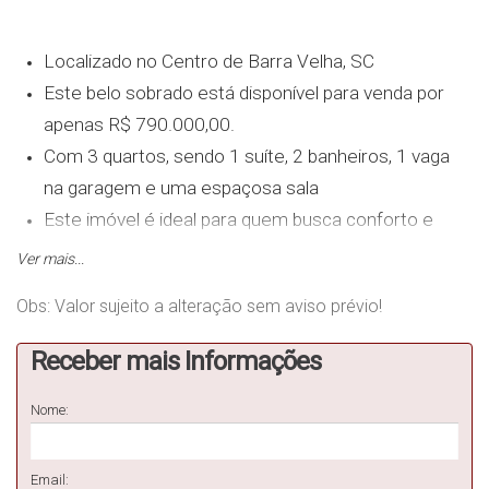
Localizado no Centro de Barra Velha, SC
Este belo sobrado está disponível para venda por
apenas R$ 790.000,00.
Com 3 quartos, sendo 1 suíte, 2 banheiros, 1 vaga
na garagem e uma espaçosa sala
Este imóvel é ideal para quem busca conforto e
praticidade.
Ver mais...
Com uma área total de 110m2 e um terreno de
Obs: Valor sujeito a alteração sem aviso prévio!
150m2
Esta é a oportunidade perfeita para adquirir o seu
Receber mais Informações
novo lar.
Não perca tempo, agende uma visita e venha
Nome:
conhecer essa incrível oportunidade de morar bem!
Email: