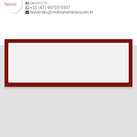
CRECI
62176
+55 (47) 99703-9397
raulvendas@imobiliariamanaca.com.br