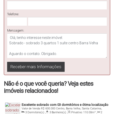
Telefone:
Mensagem:
Não é o que você queria? Veja estes
imóveis relacionados!
Excelente sobrado com 03 dormitórios e ótima localização
Valor de Venda
R$
600.000
Centro, Barra Velha, Santa Catarina,
Brasil
3
Dormitório(s)
,
3
Banheiro(s)
,
Privativo:
110
.00
m²
,
2