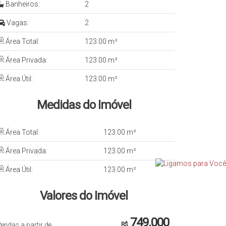
Banheiros:
2
Vagas:
2
Área Total:
123.00 m²
Área Privada:
123.00 m²
Área Útil:
123.00 m²
Medidas do Imóvel
Área Total:
123
.00
m²
Área Privada:
123
.00
m²
Área Útil:
123
.00
m²
Valores do Imóvel
749.000
endas a partir de
R$