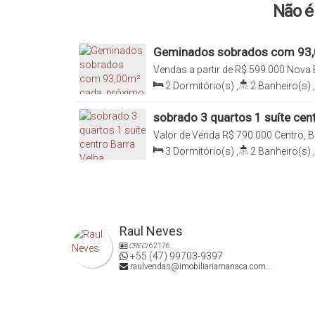
(47) 3446 1549 (Recepção) | (47) 99270 6426 (Vendas
Não é 
Geminados sobrados com 93,
lagoa central
Vendas a partir de
R$
599.000
Nova B
Catarina, Brasil
2
Dormitório(s)
,
2
Banheiro(s)
,
Sala(s)
,
1
Suíte(s)
,
Total:
93
.00
93
.00
m²
sobrado 3 quartos 1 suíte cen
Valor de Venda
R$
790.000
Centro, B
Brasil
3
Dormitório(s)
,
2
Banheiro(s)
,
Sala(s)
,
1
Suíte(s)
,
Total:
110
.0
Distância do Mar
,
Útil:
110
.00
m²
,
Raul Neves
CRECI
62176
+55 (47) 99703-9397
raulvendas@imobiliariamanaca.com.br