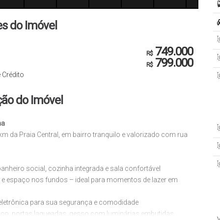
es do Imóvel
749.000
R$
799.000
R$
 Crédito
ção do Imóvel
ha
m da Praia Central, em bairro tranquilo e valorizado com rua
anheiro social, cozinha integrada e sala confortável
o e espaço nos fundos – ideal para momentos de lazer em
a eletrônica para sua segurança e comodidade
lico, portas laqueadas, gesso com luminárias embutidas,
V