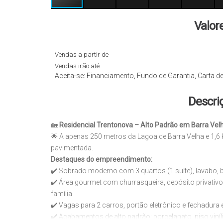
Valor
Vendas a partir de
Vendas irão até
Aceita-se: Financiamento, Fundo de Garantia, Carta de
Descri
🏡
Residencial Trentonova – Alto Padrão em Barra Vel
🌟 A apenas 250 metros da Lagoa de Barra Velha e 1,6 k
pavimentada.
Destaques do empreendimento:
✔️ Sobrado moderno com 3 quartos (1 suíte), lavabo, b
✔️ Área gourmet com churrasqueira, depósito privativ
família
✔️ Vagas para 2 carros, portão eletrônico e fechadur
✔️ Acabamentos de alto padrão: porcelanato, piso viní