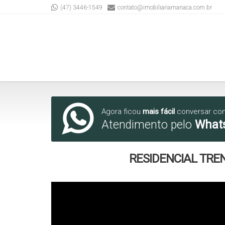
(47) 3446-1549
contato@imobiliariamanaca.com.br
Agora ficou
mais fácil
conversar co
Atendimento pelo
What
RESIDENCIAL TRE