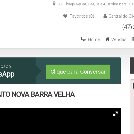
Av. Thiago Aguiar
,
199
,
Sala 4
,
Jardim Icaraí
,
Ba
Favoritos
(0)
Central do Cli
(47) 3446-1549
(47) 99270-6426
Home
Vendas
nosco
Clique para Conversar
sApp
NTO NOVA BARRA VELHA