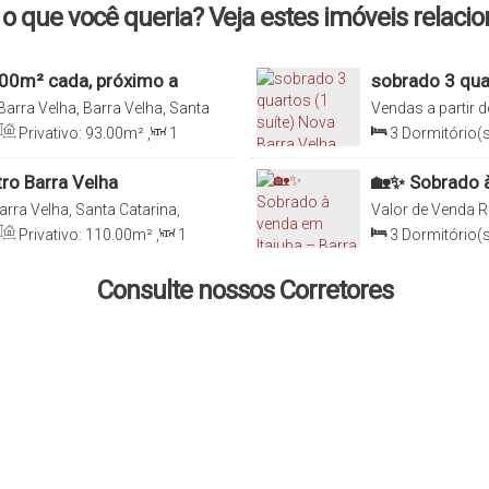
)
o que você queria? Veja estes imóveis relaci
00m² cada, próximo a
sobrado 3 qua
arra Velha, Barra Velha, Santa
Vendas a partir d
Catarina, Brasil
Privativo:
93
.00
m²
,
1
3
Dormitório(s
m²
,
2
Vaga(s)
,
Útil:
Sala(s)
,
1
Suít
Distância do Mar
tro Barra Velha
🏡✨ Sobrado à
arra Velha, Santa Catarina,
Valor de Venda
R
Brasil
Privativo:
110
.00
m²
,
1
3
Dormitório(s
0
m²
,
1
Vaga(s)
,
1000m
Sala(s)
,
1
Suít
Terreno:
150
.00
m²
120
.00
m²
Consulte nossos Corretores