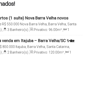
onados!
rtos (1 suíte) Nova Barra Velha novos
e
R$
550.000
Nova Barra Velha, Barra Velha, Santa
)
,
3
Banheiro(s)
,
Privativo:
96
.00
m²
,
1
e(s)
,
Total:
110
.00
m²
,
1
Vaga(s)
,
2m
,
Útil:
110
.00
m²
 venda em Itajuba – Barra Velha/SC ✨🏡
$
850.000
Itajuba, Barra Velha, Santa Catarina,
)
,
2
Banheiro(s)
,
Privativo:
120
.00
m²
,
1
e(s)
,
Total:
120
.00
m²
,
2
Vaga(s)
,
Útil: