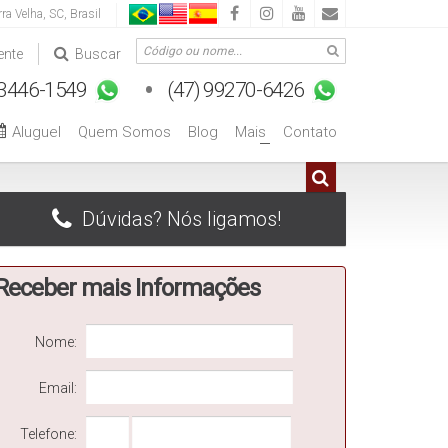
rra Velha
,
SC
,
Brasil
ente
Buscar
Aluguel
Quem Somos
Blog
Mais
Contato
+
Dúvidas? Nós ligamos!
Receber mais Informações
Nome:
Email:
Telefone: