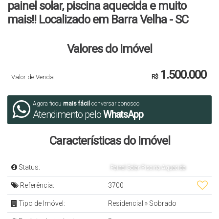
painel solar, piscina aquecida e muito
mais!! Localizado em Barra Velha - SC
Valores do Imóvel
1.500.000
Valor de Venda
R$
Agora ficou
mais fácil
conversar conosco
Atendimento pelo
WhatsApp
Características do Imóvel
Status:
Painel Solar Piscina Aquecida
Referência:
3700
Tipo de Imóvel:
Residencial
»
Sobrado