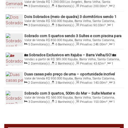
Valor de Venda
R$
1.290.000
Los Angeles, Barra Velha, Santa
Barra Velha
Catarina, Brasil
3
Dormitório(s)
,
4
Banheiro(s)
,
Privativo:
200
.00
m²
,
2
Sala(s)
,
1
Suíte(s)
,
Total:
200
.00
m²
,
2
Vaga(s)
,
Útil:
200
.00
m²
Dois Sobrados (meio de quadra) 3 dormitórios sendo 1
Valor de Venda
R$
550.000
Itajuba, Barra Velha, Santa Catarina,
suíte com sacada localizado em Barra Velha - SC
Brasil
3
Dormitório(s)
,
3
Banheiro(s)
,
Privativo:
90
.03
m²
,
1
Sala(s)
,
1 ~ 2
Suíte(s)
,
Total:
90
.03
m²
,
1
Vaga(s)
,
300m
Distância do Mar
,
Útil:
90
.03
m²
Sobrado com 5 quartos sendo 3 Suítes e com piscina para
Valor de Venda
R$
850.000
Itajuba, Barra Velha, Santa Catarina,
venda em Barra Velha - SC
Brasil
5
Dormitório(s)
,
6
Banheiro(s)
,
Privativo:
248
.00
m²
,
1
Sala(s)
,
3
Suíte(s)
,
Total:
258
.00
m²
,
3
Vaga(s)
,
Útil:
258
.00
m²
🏡 Sobrados Exclusivos em Itajuba – Barra Velha/SC! 🏡
Vendas a partir de
R$
589.000
Itajuba, Barra Velha, Santa Catarina,
Brasil
2
Dormitório(s)
,
2
Banheiro(s)
,
Privativo:
43
.62
m²
,
1
Sala(s)
,
1
Suíte(s)
,
Total:
43
.62
m²
,
1
Vaga(s)
,
Útil:
43
.62
m²
Duas casas pelo preço de uma – oportunidade incrível
Valor de Venda
R$
950.000
Itajuba, Barra Velha, Santa Catarina,
para você que quer investir! 🌊
Brasil
2
Dormitório(s)
,
3
Banheiro(s)
,
Privativo:
140
.00
m²
,
3
Sala(s)
,
2
Suíte(s)
,
Total:
140
.00
m²
,
Útil:
140
.00
m²
Sobrado com 3 quartos, 500m do Mar – Suíte Master e
Valor de Venda
R$
560.000
Itajuba, Barra Velha, Santa Catarina,
Terreno Amplo
Brasil
3
Dormitório(s)
,
2
Banheiro(s)
,
Privativo:
150
.00
m²
,
1
Sala(s)
,
1
Suíte(s)
,
Total:
150
.00
m²
,
2
Vaga(s)
,
Útil:
150
.00
m²