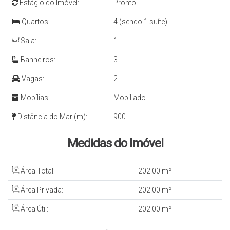
Estágio do Imóvel:
Pronto
Quartos:
4 (sendo 1 suíte)
Sala:
1
Banheiros:
3
Vagas:
2
Mobílias:
Mobiliado
Distância do Mar (m):
900
Medidas do Imóvel
Área Total:
202
.00
m²
Área Privada:
202
.00
m²
Área Útil:
202
.00
m²