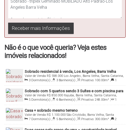
✅
1º Pavimento:
1
Suíte master
com:
Banheiro privativo
Closet
Sacada
2
Dormitórios
com sacada
Não é o que você queria? Veja estes
1
Banheiro social
imóveis relacionados!
✅
2º Pavimento:
Sobrado residencial à venda, Los Angeles, Barra Velha
Amplo espaço versátil para:
Valor de Venda
R$
598.000
Los Angeles, Barra Velha, Santa Catarina,
Brasil
3
Dormitório(s)
,
3
Banheiro(s)
,
Privativo:
100
.00
m²
,
1
Escritório
Suíte(s)
,
Total:
100
.00
m²
,
1
Vaga(s)
,
Útil:
100
.00
m²
Academia pessoal
Sobrado com 5 quartos sendo 3 Suítes e com piscina para
Sala de jogos ou TV
Valor de Venda
R$
850.000
Itajuba, Barra Velha, Santa Catarina,
venda em Barra Velha - SC
Brasil
5
Dormitório(s)
,
6
Banheiro(s)
,
Privativo:
248
.00
m²
,
1
1
Banheiro social
Sala(s)
,
3
Suíte(s)
,
Total:
258
.00
m²
,
3
Vaga(s)
,
Útil:
258
.00
m²
Casa + sobrado mesmo terreno
Valor de Venda
R$
1.100.000
São Cristóvão, Barra Velha, Santa
🪑
Diferenciais:
Catarina, Brasil
7
Dormitório(s)
,
5
Banheiro(s)
,
Privativo:
300
.00
m²
,
2
Suíte(s)
,
Total:
300
.00
m²
,
650m
Distância do Mar
,
Útil:
300
.00
m²
Totalmente mobiliado
Duas casas pelo preço de uma – oportunidade incrível
– pronto para morar