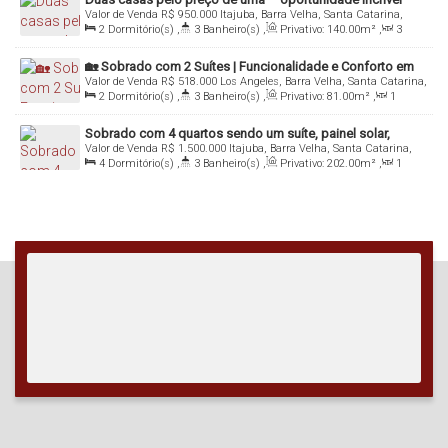
Valor de Venda
R$
950.000
Itajuba, Barra Velha, Santa Catarina,
para você que quer investir! 🌊
Planta funcional com ambientes bem distribuídos
Brasil
2
Dormitório(s)
,
3
Banheiro(s)
,
Privativo:
140
.00
m²
,
3
Ideal para famílias grandes ou quem busca espaço extra
Sala(s)
,
2
Suíte(s)
,
Total:
140
.00
m²
,
Útil:
140
.00
m²
🏡 Sobrado com 2 Suítes | Funcionalidade e Conforto em
Acabamentos de qualidade
Valor de Venda
R$
518.000
Los Angeles, Barra Velha, Santa Catarina,
Cada Detalhe
Brasil
2
Dormitório(s)
,
3
Banheiro(s)
,
Privativo:
81
.00
m²
,
1
Sala(s)
,
2
Suíte(s)
,
Total:
81
.00
~ 83
.00
m²
,
2
Vaga(s)
,
💡
Investimento com conforto, localização e estrutura!
Útil:
81
.00
m²
Sobrado com 4 quartos sendo um suíte, painel solar,
Perfeito para quem deseja morar bem ou até investir em aluguel
Valor de Venda
R$
1.500.000
Itajuba, Barra Velha, Santa Catarina,
piscina aquecida e muito mais!! Localizado em Barra Velha
Brasil
4
Dormitório(s)
,
3
Banheiro(s)
,
Privativo:
202
.00
m²
,
1
- SC
por temporada ou longo prazo.
Sala(s)
,
1
Suíte(s)
,
Total:
202
.00
m²
,
2
Vaga(s)
,
900m
📞 Entre em contato e
agende uma visita
para conhecer esse
Distância do Mar
,
Útil:
202
.00
m²
sobrado completo!