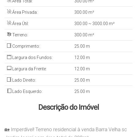
Área Total:
300
.00
m²
Área Privada:
300
.00
m²
Área Útil:
300
.00
~ 3000
.00
m²
Terreno:
300
.00
m²
Comprimento:
25
.00
m
Largura dos Fundos:
12
.00
m
Largura da Frente:
12
.00
m
Lado Direito:
25
.00
m
Lado Esquerdo:
25
.00
m
Descrição do Imóvel
🏡 Imperdível! Terreno residencial à venda Barra Velha sc