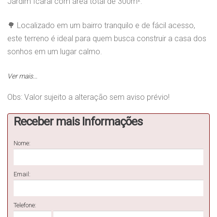
Jardim Icaraí com área total de 300m².
🌳 Localizado em um bairro tranquilo e de fácil acesso,
este terreno é ideal para quem busca construir a casa dos
sonhos em um lugar calmo.
🔑 Com área privada e do terreno de 300m² cada, você
Ver mais...
terá espaço de sobra para criar um projeto personalizado
Obs: Valor sujeito a alteração sem aviso prévio!
e aproveitar ao máximo o espaço.
Receber mais Informações
💰 Aproveite esta oportunidade única e garanta já o seu
lote/terreno residencial! Entre em contato para mais
Nome:
informações e agende uma visita.
Email:
Telefone: