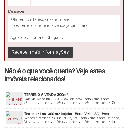
Mensagem:
Não é o que você queria? Veja estes
imóveis relacionados!
TERRENO Á VENDA 300m²
Valor de Venda
R$
230.000
São Cristóvão, Barra Velha, Santa
Catarina, Brasil
Privativo:
300
.00
m²
,
Total:
300
.00
m²
,
Útil:
300
.00
m²
,
Terreno:
300
.00
m²
,
Fundos:
20
.00
m
,
Frente:
15
.00
m
Terreno / Lote 300 m2 Itajuba - Barra Velha SC - Prox
Vendas a partir de
R$
186.160
Itajuba, Barra Velha, Santa Catarina,
Piçarras
Brasil
Privativo:
300
.00
m²
,
Total:
300
.00
m²
,
Útil:
300
.00
m²
,
Terreno:
300
.00
m²
,
Fundos:
25
.00
m
,
Frente:
12
.00
m