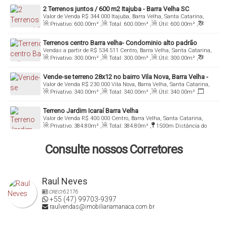
2 Terrenos juntos / 600 m2 Itajuba - Barra Velha SC
Valor de Venda
R$
344.000
Itajuba, Barra Velha, Santa Catarina,
Loteamento - prox Piçarras
Brasil
Privativo:
600
.00
m²
,
Total:
600
.00
m²
,
Útil:
600
.00
m²
,
Terreno:
600
.00
m²
,
Fundos:
50
.00
m
,
Frente:
24
.00
m
Terrenos centro Barra velha- Condominio alto padrão
Vendas a partir de
R$
534.511
Centro, Barra Velha, Santa Catarina,
fechado - perto da praia- Barra Velha SC
Brasil
Privativo:
300
.00
m²
,
Total:
300
.00
m²
,
Útil:
300
.00
m²
,
Terreno:
300
.00
m²
Vende-se terreno 28x12 no bairro Vila Nova, Barra Velha -
Valor de Venda
R$
230.000
Vila Nova, Barra Velha, Santa Catarina,
SC
Brasil
Privativo:
340
.00
m²
,
Total:
340
.00
m²
,
Útil:
340
.00
m²
,
Fundos:
28
.00
m
,
Frente:
12
.00
m
Terreno Jardim Icaraí Barra Velha
Valor de Venda
R$
400.000
Centro, Barra Velha, Santa Catarina,
Brasil
Privativo:
384
.80
m²
,
Total:
384
.80
m²
,
1500m
Distância do
Mar
,
Útil:
384
.80
~ 384
.88
m²
,
Terreno:
384
.80
m²
,
Fundos:
15
.30
m
,
Frente:
15
.30
m
,
Lado Direito:
25
.10
m
,
Lado
Consulte nossos Corretores
Esquerdo:
25
.10
m
Raul Neves
CRECI
62176
+55 (47) 99703-9397
raulvendas@imobiliariamanaca.com.br