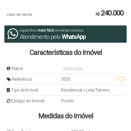
240.000
Valor de Venda
R$
Agora ficou
mais fácil
conversar conosco
Atendimento pelo
WhatsApp
Características do Imóvel
Status:
Jardim Icaraí
Referência:
3535
Tipo de Imóvel:
Residencial
»
Lote/Terreno
Estágio do Imóvel:
Pronto
Medidas do Imóvel