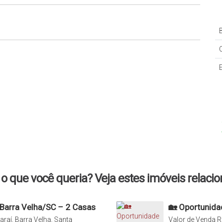
B
o que você queria? Veja estes imóveis relaci
 Barra Velha/SC – 2 Casas
🏡 Oportunida
Novas com 3 D
araí, Barra Velha, Santa
Valor de Venda
R