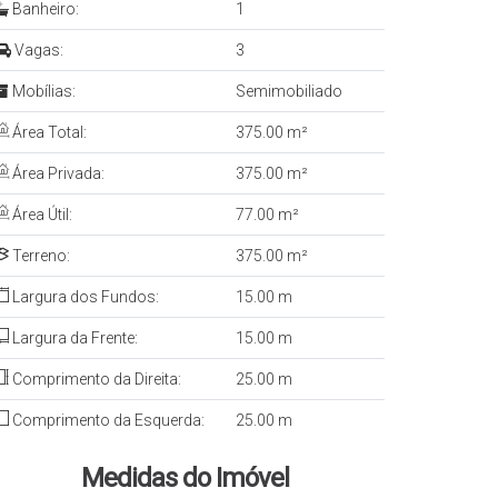
Banheiro:
1
Vagas:
3
Mobílias:
Semimobiliado
Área Total:
375.00 m²
Área Privada:
375.00 m²
Área Útil:
77.00 m²
Terreno:
375.00 m²
Largura dos Fundos:
15.00 m
Largura da Frente:
15.00 m
Comprimento da Direita:
25.00 m
Comprimento da Esquerda:
25.00 m
Medidas do Imóvel