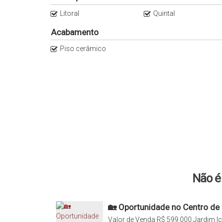
Litoral
Quintal
Acabamento
Piso cerâmico
Não é 
🏡 Oportunidade no Centro de
Novas com 3 Dormitórios!
Valor de Venda
R$
599.000
Jardim Ic