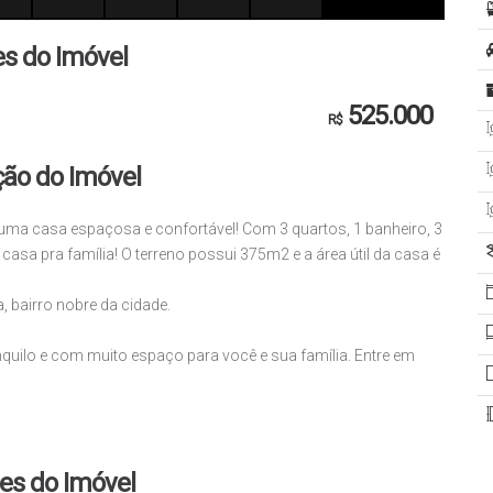
es do Imóvel
525.000
R$
ção do Imóvel
 uma casa espaçosa e confortável! Com 3 quartos, 1 banheiro, 3
 casa pra família! O terreno possui 375m2 e a área útil da casa é
, bairro nobre da cidade.
quilo e com muito espaço para você e sua família. Entre em
es do Imóvel