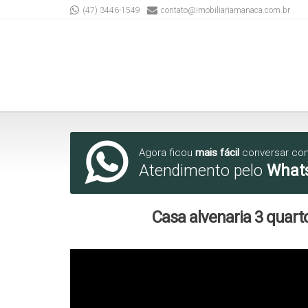
(47) 3446-1549
contato@imobiliariamanaca.com.br
Agora ficou
mais fácil
conversar co
Atendimento pelo
What
Casa alvenaria 3 quarto