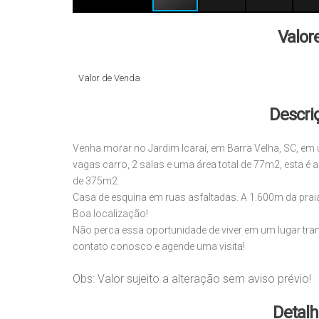
Valor
Valor de Venda
Descri
Venha morar no Jardim Icaraí, em Barra Velha, SC, em
vagas carro, 2 salas e uma área total de 77m2, esta é a
de 375m2.
Casa de esquina em ruas asfaltadas. A 1.600m da praia
Boa localização!
Não perca essa oportunidade de viver em um lugar tran
contato conosco e agende uma visita!
Obs: Valor sujeito a alteração sem aviso prévio!
Detalh