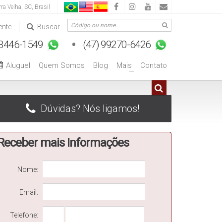
rra Velha
,
SC
,
Brasil
ente
Buscar
Aluguel
Quem Somos
Blog
Mais
Contato
+
Dúvidas? Nós ligamos!
Receber mais Informações
Nome:
Email:
Telefone: