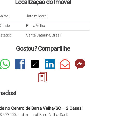
Localização do Imóvel
airro:
Jardim Icaraí
Cidade:
Barra Velha
Estado:
Santa Catarina, Brasil
Gostou? Compartilhe
onados!
de no Centro de Barra Velha/SC – 2 Casas
ormitórios!
$
599.000
Jardim Icaraí, Barra Velha, Santa