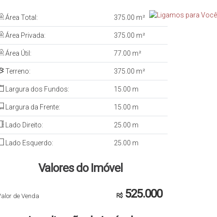
Área Total:
375
.00
m²
Área Privada:
375
.00
m²
Área Útil:
77
.00
m²
Terreno:
375
.00
m²
Largura dos Fundos:
15
.00
m
Largura da Frente:
15
.00
m
Lado Direito:
25
.00
m
Lado Esquerdo:
25
.00
m
Valores do Imóvel
525.000
Valor de Venda
R$