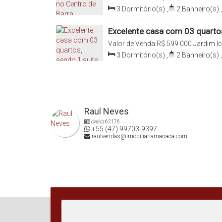
Catarina, Brasil
3
Dormitório(s)
,
2
Banheiro(s)
,
Suíte(s)
,
Total:
150
.00
m²
,
Útil:
8
Excelente casa com 03 quartos
Jardim Icaraí
Valor de Venda
R$
599.000
Jardim Ic
Catarina, Brasil
3
Dormitório(s)
,
2
Banheiro(s)
,
Sala(s)
,
1
Suíte(s)
,
Total:
150
.0
Terreno:
150
.00
m²
,
Fundos:
25
.00
Raul Neves
CRECI
62176
+55 (47) 99703-9397
raulvendas@imobiliariamanaca.com.br