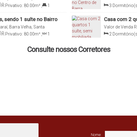
Catarina, Brasil
Privativo:
80
.00
m²
,
1
3
Dormitório(s
0
.00
m²
Suíte(s)
,
Total:
, sendo 1 suíte no Bairro
Casa com 2 qu
Icaraí Barra V
araí, Barra Velha, Santa
Valor de Venda
R
Catarina, Brasil
Privativo:
80
.00
m²
,
1
2
Dormitório(s
0
m²
,
Útil:
80
.00
m²
,
Sala(s)
,
1 ~ 2
m
,
Frente:
6
.00
m
Distância do Mar
Consulte nossos Corretores
6
.00
m
,
Frente:
25
.00
m
Nome: