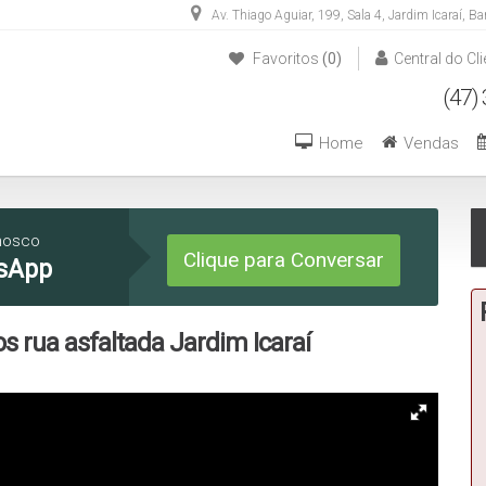
Av. Thiago Aguiar
,
199
,
Sala 4
,
Jardim Icaraí
,
Ba
Favoritos
(0)
Central do Cli
(47) 3446-1549
(47) 99270-6426
Home
Vendas
nosco
Clique para Conversar
sApp
s rua asfaltada Jardim Icaraí