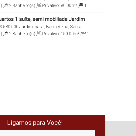
)
,
2
Banheiro(s)
,
Privativo:
80
.00
m²
,
1
150
.00
m²
,
Útil:
80
.00
m²
artos 1 suíte, semi mobiliada Jardim
elha SC
$
580.000
Jardim Icaraí, Barra Velha, Santa
)
,
2
Banheiro(s)
,
Privativo:
150
.00
m²
,
1
Suíte(s)
,
Total:
150
.00
m²
,
1
Vaga(s)
,
1500m
,
Útil:
95
.00
m²
,
Terreno:
150
.00
m²
,
Fundos:
6
.00
m
,
Lado Direito:
25
.00
m
,
Lado Esquerdo:
Ligamos para Você!