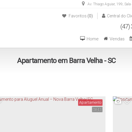
Av. Thiago Aguiar
,
199
,
Sala
Favoritos
(0)
Central do Cli
(47) 3446-1549
(47) 99270-6426
Home
Vendas
Apartamento em Barra Velha - SC
Apartamento
3843