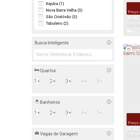
Itajuba (1)
Nova Barra Velha (3)
Preço 
São Cristóvão (3)
APAR
Tabuleiro (2)
Nova Ba
BARR
1
Dormitór
Busca Inteligente
1
Vaga(s)
Quartos
1+
2+
3+
4+
5+
Banheiros
1+
2+
3+
4+
5+
Preço 
APAR
Vagas de Garagem
São Cri
FINO