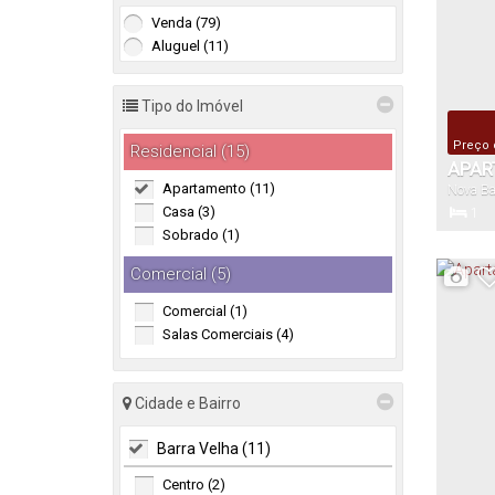
Venda (79)
Aluguel (11)
Tipo do Imóvel
Preço 
Residencial (15)
APAR
Apartamento (11)
Nova Ba
BARR
Casa (3)
1
Sobrado (1)
Dormitór
Comercial (5)
Comercial (1)
1
Salas Comerciais (4)
Vaga(s)
Cidade e Bairro
Barra Velha (11)
Centro (2)