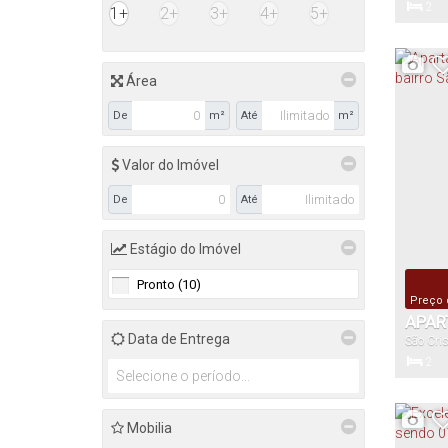
2
1+
2+
3+
4+
5+
BARR
Dormitór
Área
69
.3
De
m²
Até
m²
Total:
Valor do Imóvel
De
Até
Estágio do Imóvel
Pronto (10)
Preço 
APAR
Data de Entrega
São Cri
FINO
2
BARR
Dormitór
Mobilia