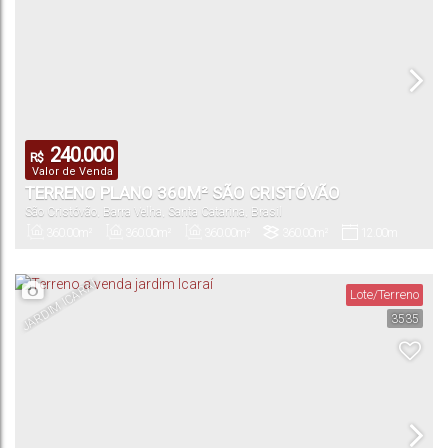
240.000
R$
Valor de Venda
TERRENO PLANO 360M² SÃO CRISTÓVÃO
São Cristóvão
,
Barra Velha
,
Santa Catarina
,
Brasil
360
.00
m²
360
.00
m²
360
.00
m²
360
.00
m²
12
.00
m
Privativo:
Total:
Útil:
Terreno:
Fundos:
JARDIM ICARAÍ
Lote/Terreno
3535
12
.00
m
30
.00
m
30
.00
m
Frente:
Lado Direito:
Lado Esquerdo: