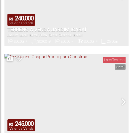
240.000
R$
Valor de Venda
TERRENO A VENDA JARDIM ICARAÍ
Jardim Icaraí
,
Barra Velha
,
Santa Catarina
,
Brasil
300
.00
m²
300
.00
m²
300
.00
~
300
.00
m²
25
.00
m
3000
.00
m²
Privativo:
Total:
Útil:
Terreno:
Comprimento:
Lote/Terreno
3829
12
.00
m
12
.00
m
25
.00
m
25
.00
m
Fundos:
Frente:
Lado Direito:
Lado Esquerdo:
245.000
R$
Valor de Venda