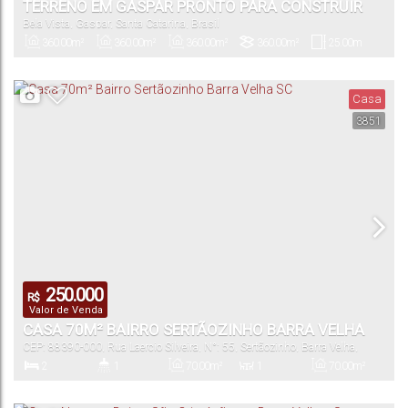
TERRENO EM GASPAR PRONTO PARA CONSTRUIR
Bela Vista
,
Gaspar
,
Santa Catarina
,
Brasil
360
.00
m²
360
.00
m²
360
.00
m²
360
.00
m²
25
.00
m
Privativo:
Total:
Útil:
Terreno:
Comprimento:
Casa
3851
14
.40
m
14
.40
m
25
.00
m
25
.00
m
Fundos:
Frente:
Lado Direito:
Lado Esquerdo:
250.000
R$
Valor de Venda
CASA 70M² BAIRRO SERTÃOZINHO BARRA VELHA
CEP: 88390-000
,
Rua Laercio Silveira
,
N°:
55
,
Sertãozinho
,
Barra Velha
,
SC
Santa Catarina
,
Brasil
2
1
70
.00
m²
1
70
.00
m²
Dormitório(s)
Banheiro(s)
Privativo:
Sala(s)
Total: