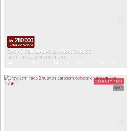
280.000
R$
Valor de Venda
CASAS GEMINADAS EM ARAQUARI SC
Centro
,
Araquari
,
Santa Catarina
,
Brasil
2
1
55
.00
m²
1
55
.00
m²
Dormitório(s)
Banheiro(s)
Privativo:
Sala(s)
Total:
Casa Geminada
3662
55
.00
m²
240
.00
m²
10
.00
m
10
.00
m
24
.00
m
Útil:
Terreno:
Fundos:
Frente:
Lado Direito:
24
.00
m
Lado Esquerdo: