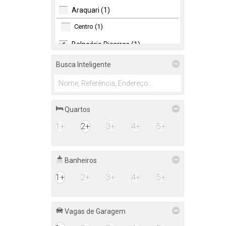
Araquari (1)
Centro (1)
Balneário Piçarras (1)
Itacolomi (1)
Busca Inteligente
Quartos
1+
2+
3+
4+
5+
Banheiros
1+
2+
3+
4+
5+
Vagas de Garagem