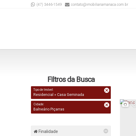
(47) 3446-1549
contato@imobiliariamanaca.com.br
Filtros da Busca
Tipo de Imóvel:
Residencial » Casa Geminada
Cidade:
Balneário Piçarras
Finalidade