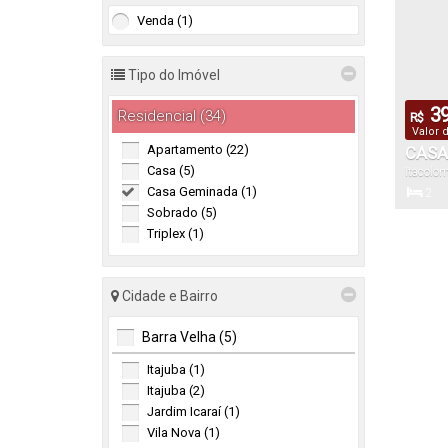
Venda (1)
Tipo do Imóvel
39
Residencial (34)
R$
Valor 
Apartamento (22)
CASA
Casa (5)
Itacolom
BALN
Casa Geminada (1)
2
Sobrado (5)
Dormitór
Triplex (1)
1
Cidade e Bairro
Vaga(s)
Barra Velha (5)
Itajuba (1)
20
.0
Itajuba (2)
Lado
Jardim Icaraí (1)
Direito:
Vila Nova (1)