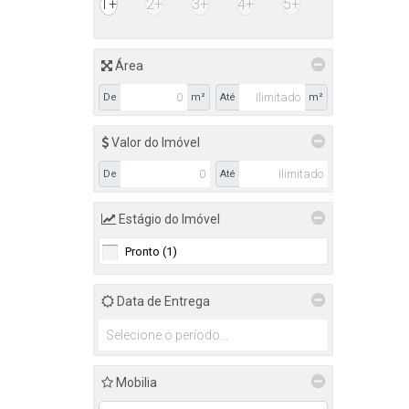
1+
2+
3+
4+
5+
Área
De
m²
Até
m²
Valor do Imóvel
De
Até
Estágio do Imóvel
Pronto (1)
Data de Entrega
Mobilia