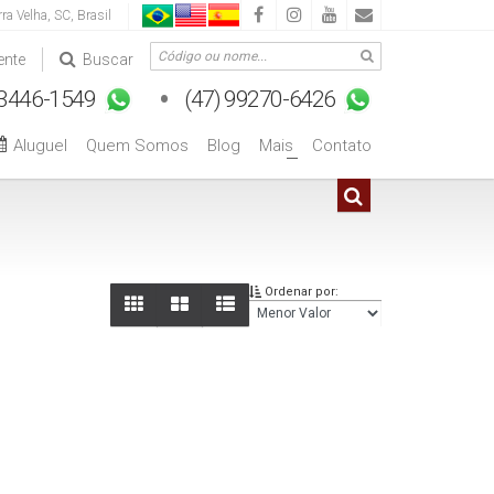
rra Velha
,
SC
,
Brasil
ente
Buscar
Aluguel
Quem Somos
Blog
Mais
Contato
+
Ordenar por: