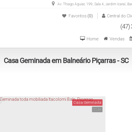
Av. Thiago Aguiar
,
199
,
Sala 4
,
Jardim Icaraí
,
Ba
Favoritos
(0)
Central do Cli
(47) 3446-1549
(47) 99270-6426
Home
Vendas
Casa Geminada em Balneário Piçarras - SC
Casa Geminada
3548